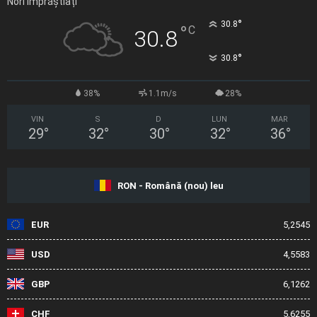
Nori Împrăștiați
°
30.8
°
C
30.8
°
30.8
38%
1.1m/s
28%
VIN
S
D
LUN
MAR
29
°
32
°
30
°
32
°
36
°
RON - Română (nou) leu
EUR
5,2545
USD
4,5583
GBP
6,1262
CHF
5,6255