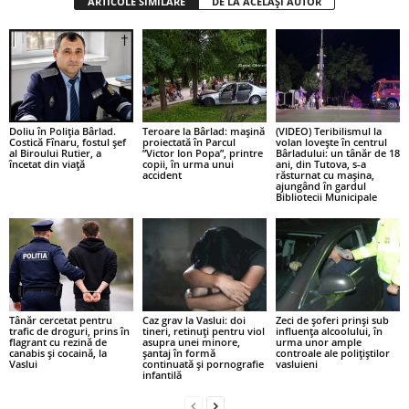
ARTICOLE SIMILARE
DE LA ACELAȘI AUTOR
Doliu în Poliția Bârlad.
Teroare la Bârlad: mașină
(VIDEO) Teribilismul la
Costică Fînaru, fostul șef
proiectată în Parcul
volan lovește în centrul
al Biroului Rutier, a
”Victor Ion Popa”, printre
Bârladului: un tânăr de 18
încetat din viață
copii, în urma unui
ani, din Tutova, s-a
accident
răsturnat cu mașina,
ajungând în gardul
Bibliotecii Municipale
Tânăr cercetat pentru
Caz grav la Vaslui: doi
Zeci de șoferi prinși sub
trafic de droguri, prins în
tineri, retinuți pentru viol
influența alcoolului, în
flagrant cu rezină de
asupra unei minore,
urma unor ample
canabis și cocaină, la
șantaj în formă
controale ale polițiștilor
Vaslui
continuată și pornografie
vasluieni
infantilă