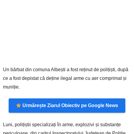
Un bărbat din comuna Albești a fost reținut de polițiști, după
ce a fost depistat că deține ilegal arme cu aer comprimat și
muniție.
Urmărește Ziarul Obiectiv pe Google News
Luni, polițiștii specializați în arme, explozivi și substanțe
periculoase, din cadrul Inspectoratului Județean de Poliție