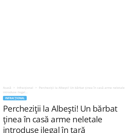
Acasă
Infracțional
Percheziții la Albești! Un bărbat ținea în casă arme neletale
introduse ilegal...
INFRACȚIONAL
Percheziții la Albești! Un bărbat
ținea în casă arme neletale
introduse ilegal în țară