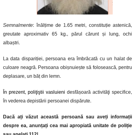
Semnalmente
: î
nălțime de 1.65 metri, constituție astenică,
greutate aproximativ 65 kg., părul cărunt și lung, ochi
albaștri.
La data dispariției, persoana era îmbrăcată cu un halat de
culoare neagră. Persoana obișnuiește să folosească, pentru
deplasare, un băț din lemn.
În
prezent, poliţiştii vasluieni
desfășoară activităţi specifice,
în vederea depistării persoanei dispărute.
Dacă ați văzut această persoană sau aveți informații
despre ea, anunțați cea mai apropiată unitate de poliție
sau apelați 112!