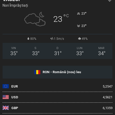
Nori Împrăștiați
°
23
°
C
23
°
23
80%
1.5m/s
49%
VIN
S
D
LUN
MAR
35
°
33
°
31
°
33
°
34
°
RON - Română (nou) leu
EUR
5,2547
USD
4,5621
GBP
6,1359