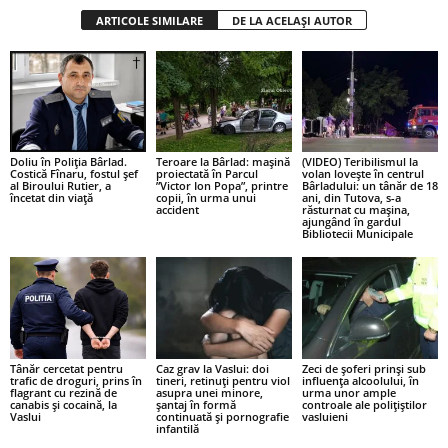
ARTICOLE SIMILARE
DE LA ACELAȘI AUTOR
Doliu în Poliția Bârlad.
Teroare la Bârlad: mașină
(VIDEO) Teribilismul la
Costică Fînaru, fostul șef
proiectată în Parcul
volan lovește în centrul
al Biroului Rutier, a
”Victor Ion Popa”, printre
Bârladului: un tânăr de 18
încetat din viață
copii, în urma unui
ani, din Tutova, s-a
accident
răsturnat cu mașina,
ajungând în gardul
Bibliotecii Municipale
Tânăr cercetat pentru
Caz grav la Vaslui: doi
Zeci de șoferi prinși sub
trafic de droguri, prins în
tineri, retinuți pentru viol
influența alcoolului, în
flagrant cu rezină de
asupra unei minore,
urma unor ample
canabis și cocaină, la
șantaj în formă
controale ale polițiștilor
Vaslui
continuată și pornografie
vasluieni
infantilă