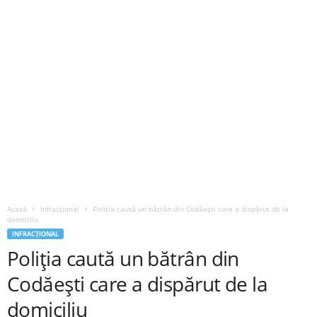
Acasă
Infracțional
Poliția caută un bătrân din Codăești care a dispărut de la
domiciliu
INFRACȚIONAL
Poliția caută un bătrân din
Codăești care a dispărut de la
domiciliu