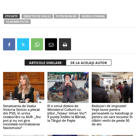
ETICHETE
OBIECTIV DE VASLUI
PUTIN BUNCAR
RAZBOI UCRAINA
VLADIMIR PUTIN
ARTICOLE SIMILARE
DE LA ACELAȘI AUTOR
Senatoarea de Vaslui
El e omul distins de
Reduceri de impozite!
Victoria Stoiciu a plecat
Ministerul Culturii cu
Vești bune pentru
din PSD, în urma
titlul „Tezaur Uman Viu”!
persoanele cu handicap și
colaborării cu AUR: „Nu
Îl puteți întâlni la Bârlad,
pentru cei care locuiesc în
pot și nu voi gira
la Târgul de Paște
clădiri vechi de peste 50
niciodată normalizarea
de ani
fascismului”