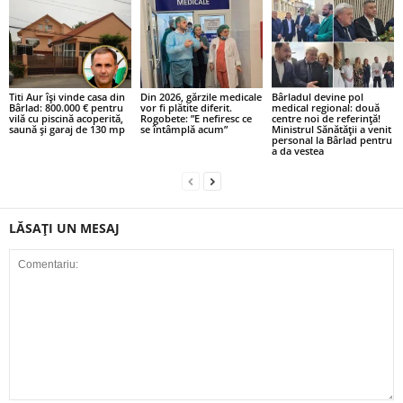
Titi Aur își vinde casa din
Din 2026, gărzile medicale
Bârladul devine pol
Bârlad: 800.000 € pentru
vor fi plătite diferit.
medical regional: două
vilă cu piscină acoperită,
Rogobete: ”E nefiresc ce
centre noi de referință!
saună și garaj de 130 mp
se întâmplă acum”
Ministrul Sănătății a venit
personal la Bârlad pentru
a da vestea
LĂSAȚI UN MESAJ