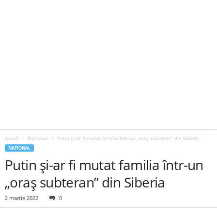
Acasă
National
Putin și-ar fi mutat familia într-un „oraș subteran” din Siberia
NATIONAL
Putin și-ar fi mutat familia într-un
„oraș subteran” din Siberia
2 martie 2022
0