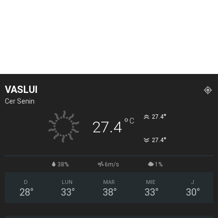
VASLUI
Cer Senin
°
27.4
°
C
27.4
°
27.4
38%
6m/s
1%
D
LUN
MAR
MIE
J
28
°
33
°
38
°
33
°
30
°