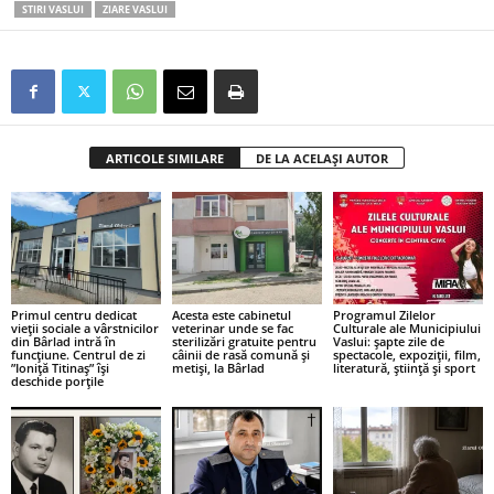
STIRI VASLUI
ZIARE VASLUI
ARTICOLE SIMILARE
DE LA ACELAȘI AUTOR
Primul centru dedicat
Acesta este cabinetul
Programul Zilelor
vieții sociale a vârstnicilor
veterinar unde se fac
Culturale ale Municipiului
din Bârlad intră în
sterilizări gratuite pentru
Vaslui: șapte zile de
funcțiune. Centrul de zi
câinii de rasă comună și
spectacole, expoziții, film,
”Ioniță Titinaș” își
metiși, la Bârlad
literatură, știință și sport
deschide porțile