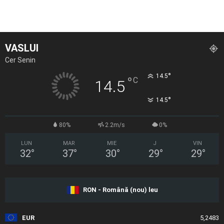
VASLUI
Cer Senin
°
14.5
°
C
14.5
°
14.5
80%
2.2m/s
0%
LUN
MAR
MIE
J
VIN
32
°
37
°
30
°
29
°
29
°
RON - Română (nou) leu
EUR
5,2483