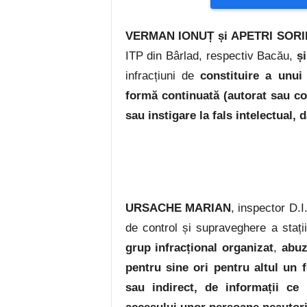
VERMAN IONUȚ și
APETRI SORI
ITP din Bârlad, respectiv Bacău,
și
infracțiuni de
constituire a unui
formă continuată (autorat sau co
sau
instigare la fals intelectual, 
URSACHE MARIAN
, inspector D.I
de control și supraveghere a stații
grup infracțional organizat
,
abuz
pentru sine ori pentru altul un f
sau indirect, de informații ce 