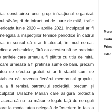
iat constituirea unui grup infracțional organizat
 săvârșirii de infracțiuni de luare de mită, trafic
 perioada iunie 2020 – aprilie 2021, inculpatul ar
fi
Mersu
nelegală a inspecțiilor tehnice periodice în cadrul
Codur
ra, în sensul că s-ar fi atestat, în mod nereal,
Prima
odice a vehiculelor, fără ca acestea să se prezinte
CARP
 tarifele care urmau a fi plătite cu titlu de mită,
 care urmează a fi pretinse sume de bani, precum
atea se efectua gratuit și ar fi stabilit cum se
tabilea cât revenea fiecărui membru al grupului,
 a fi remisă patronului societății, precum și
nculpatul Ursache Marian care asigura protecția
in aceea că nu lua măsurile legale față de nereguli
toare la modalitatea nelegală de înscriere în fals a