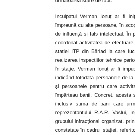
următoarea stare de fapt:
Inculpatul Verman Ionuț ar fi iniț
împreună cu alte persoane, în scopul
de influență și fals intelectual. În
coordonat activitatea de efectuare 
stației ITP din Bârlad la care luc
realizarea inspecțiilor tehnice peri
în stație. Verman Ionuț ar fi impus
indicând totodată persoanele de la
și persoanele pentru care activit
împărțeau banii. Concret, acesta s
inclusiv suma de bani care urma
reprezentantului R.A.R. Vaslui, i
grupului infracțional organizat, pr
constatate în cadrul stației, referi