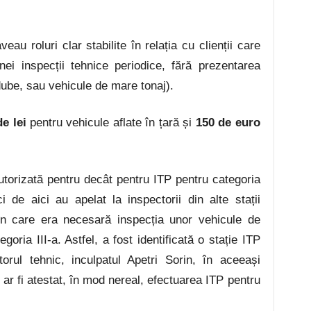
veau roluri clar stabilite în relația cu clienții care
ei inspecții tehnice periodice, fără prezentarea
dube, sau vehicule de mare tonaj).
e lei
pentru vehicule aflate în țară și
150 de euro
autorizată pentru decât pentru ITP pentru categoria
ci de aici au apelat la inspectorii din alte stații
 în care era necesară inspecția unor vehicule de
oria III-a. Astfel, a fost identificată o stație ITP
orul tehnic, inculpatul Apetri Sorin,
în aceeași
ar fi atestat, în mod nereal, efectuarea ITP pentru