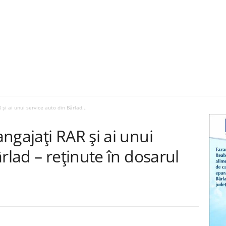
și ai unui service auto din Bârlad...
ngajați RAR și ai unui
rlad – reținute în dosarul