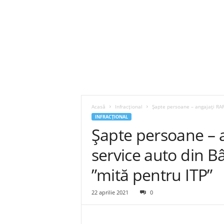
Acasă
Infracțional
Șapte persoane – angajați RAR 
INFRACȚIONAL
Șapte persoane – a
service auto din Bâ
”mită pentru ITP”
22 aprilie 2021
0