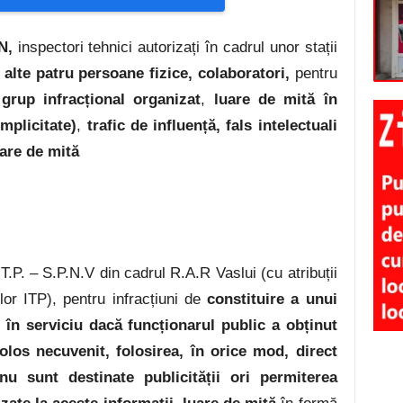
N
,
inspectori tehnici autorizați în cadrul unor stații
 alte patru persoane fizice, colaboratori,
pentru
 grup infracțional organizat
,
luare de mită în
mplicitate)
,
trafic de influență, fals intelectuali
dare de mită
.T.P. – S.P.N.V din cadrul R.A.R Vaslui (cu atribuții
lor ITP), pentru infracțiuni de
constituire a unui
 în serviciu
dacă funcționarul public a obținut
olos necuvenit, folosirea, în orice mod, direct
nu sunt destinate publicității ori permiterea