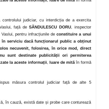
ate la aceste informații
,
luare de mită
în formă
ntrolului judiciar, cu interdicția de a exercita
 Vaslui, față de
SĂNDULESCU DORU
, inspector
 Vaslui, pentru infracțiunile de
constituire a unui
 în serviciu
dacă funcționarul public a obținut
olos necuvenit, folosirea, în orice mod, direct
nu sunt destinate publicității ori permiterea
ate la aceste informații
,
luare de mită
în formă
ispus măsura controlul judiciar față de alte 5
că, în cauză, există date și probe care conturează