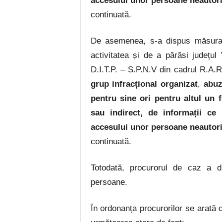
accesului unor persoane neautoriz
continuată.
De asemenea, s-a dispus măsura co
activitatea și de a părăsi județul
D.I.T.P. – S.P.N.V din cadrul R.A.R
grup infracțional organizat
,
abuz
pentru sine ori pentru altul un f
sau indirect, de informații ce 
accesului unor persoane neautoriz
continuată.
Totodată, procurorul de caz a d
persoane.
În ordonanța procurorilor se arată 