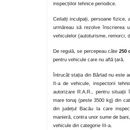
inspecțiilor tehnice periodice.
Ceilalți inculpați, persoane fizice, a
urmăreau să rezolve înscrierea un
vehiculelor (autoturisme, remorci, 
De regulă, se percepeau câte
250 d
pentru vehicule care nu află țară.
Întrucât stația din Bârlad nu este 
II-a de vehicule, inspectorii tehni
autorizare R.A.R., pentru situații
mare tonaj (peste 3500 kg) din categ
din județul Bacău la care inspect
manieră, contra unor sume de bani, 
vehicule din categorie III-a.