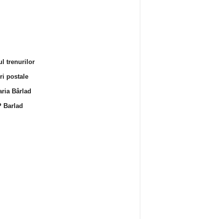
l trenurilor
i postale
ria Bârlad
 Barlad