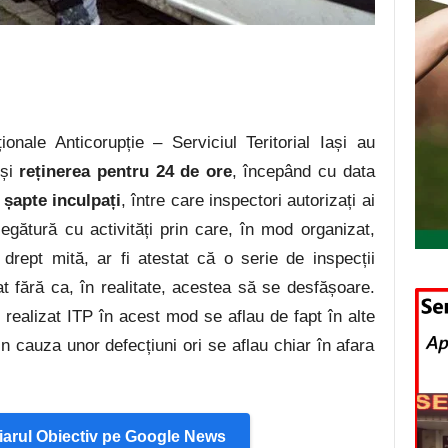
ionale Anticorupție – Serviciul Teritorial Iași au
 și
reținerea pentru 24 de ore
, începând cu data
e
șapte inculpați
, între care inspectori autorizați ai
gătură cu activități prin care, în mod organizat,
rept mită, ar fi atestat că o serie de inspecții
at fără ca, în realitate, acestea să se desfășoare.
 realizat ITP în acest mod se aflau de fapt în alte
din cauza unor defecțiuni ori se aflau chiar în afara
arul Obiectiv pe Google News