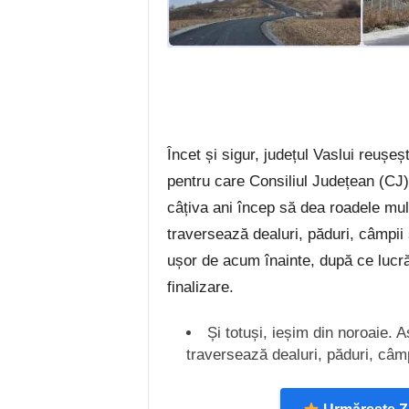
Încet și sigur, județul Vaslui reușe
pentru care Consiliul Județean (CJ)
câțiva ani încep să dea roadele mul
traversează dealuri, păduri, câmpii ș
ușor de acum înainte, după ce lucrăr
finalizare.
Și totuși, ieșim din noroaie. 
traversează dealuri, păduri, câmpi