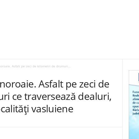
noroaie. Asfalt pe zeci de kilometri de drumuri...
 noroaie. Asfalt pe zeci de
ri ce traversează dealuri,
calități vasluiene