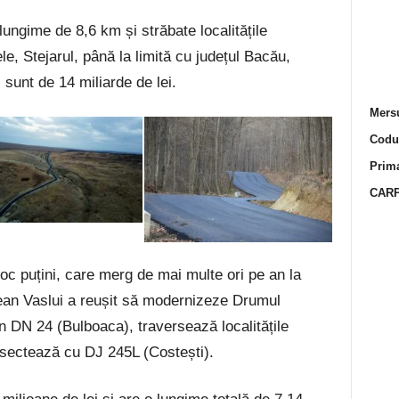
ungime de 8,6 km și străbate localitățile
e, Stejarul, până la limită cu județul Bacău,
 sunt de 14 miliarde de lei.
Mersu
Codur
Prima
CARP
loc puțini, care merg de mai multe ori pe an la
ean Vaslui a reușit să modernizeze Drumul
 DN 24 (Bulboaca), traversează localitățile
ersectează cu DJ 245L (Costești).