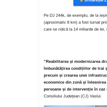
Urmărește Zi
Pe DJ 244k, de exemplu, de la ieșir
(aproximativ 8 km) a fost turnat pri
care se ridică la 14 miliarde de lei, 
”Reabilitarea și modernizarea dr
îmbunătățirea condițiilor de trai ș
precum și crearea unei infrastruct
economice din zonă și înlesnirea 
persoane și de intervenție în caz
Consiliului Județean (CJ) Vaslui.