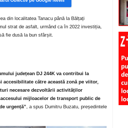
arul Obiectiv pe Google News
ea din localitatea Tanacu până la Bălțați
mul strat de asfalt, urmând ca în 2022 investiția,
să fie dusă la bun sfârșit.
umului județean DJ 244K va contribui la
i accesibilitate către această zonă pe viitor,
uri necesare dezvoltării activităților
accesului mijloacelor de transport public de
 de urgență”
, a spus Dumitru Buzatu, președintele