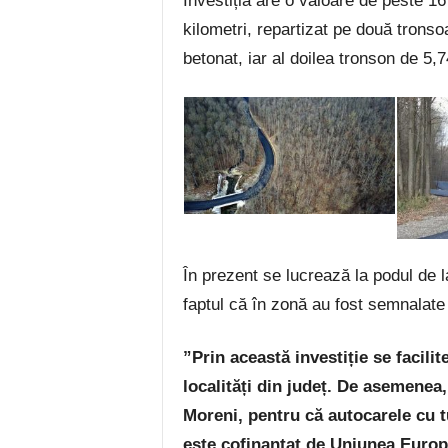
Investiția are o valoare de peste 16
kilometri, repartizat pe două tronso
betonat, iar al doilea tronson de 5,7
În prezent se lucrează la podul de 
faptul că în zonă au fost semnalate
”Prin această investiție se facili
localități din județ. De asemenea,
Moreni, pentru că autocarele cu tu
este cofinanțat de Uniunea Euro