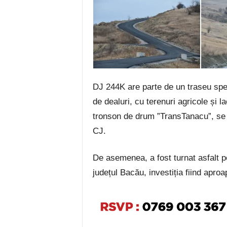
DJ 244K are parte de un traseu spe
de dealuri, cu terenuri agricole și 
tronson de drum ”TransTanacu”, se a
CJ.
De asemenea, a fost turnat asfalt p
județul Bacău, investiția fiind aproa