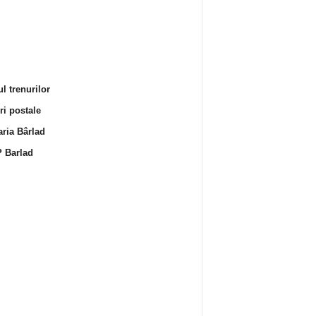
l trenurilor
i postale
ria Bârlad
 Barlad