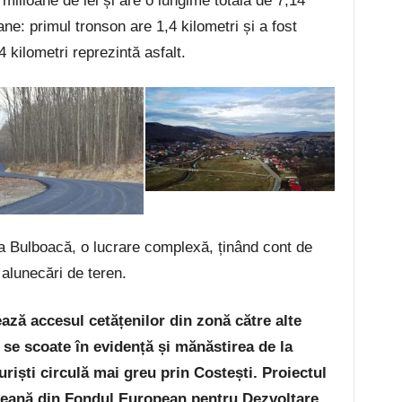
 milioane de lei și are o lungime totală de 7,14
ane: primul tronson are 1,4 kilometri și a fost
4 kilometri reprezintă asfalt.
la Bulboacă, o lucrare complexă, ținând cont de
 alunecări de teren.
tează accesul cetățenilor din zonă către alte
 se scoate în evidență și mănăstirea de la
riști circulă mai greu prin Costești. Proiectul
peană din Fondul European pentru Dezvoltare