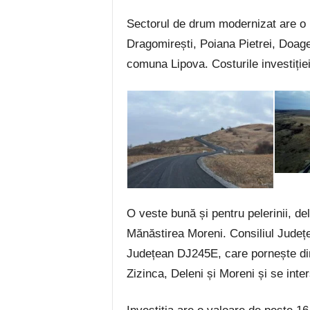
Sectorul de drum modernizat are o l
Dragomirești, Poiana Pietrei, Doagel
comuna Lipova. Costurile investiției
O veste bună și pentru pelerinii, de
Mănăstirea Moreni. Consiliul Județ
Județean DJ245E, care pornește din
Zizinca, Deleni și Moreni și se int