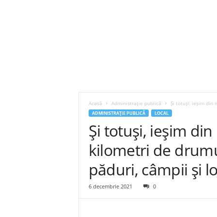
Acasă
Administrație publică
Și totuși, ieșim din 
ADMINISTRAȚIE PUBLICĂ
LOCAL
Și totuși, ieșim din
kilometri de drumu
păduri, câmpii și lo
6 decembrie 2021
0