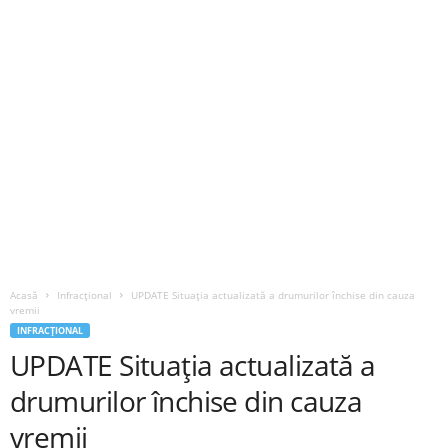
Acasă
Infracțional
UPDATE Situația actualizată a drumurilor închise din cauza
vremii
INFRACȚIONAL
UPDATE Situația actualizată a
drumurilor închise din cauza
vremii