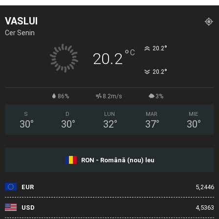
VASLUI
Cer Senin
°
20.2
°
C
20.2
°
20.2
86%
8.2m/s
3%
S
D
LUN
MAR
MIE
30
°
30
°
32
°
37
°
30
°
RON - Română (nou) leu
EUR
5,2446
USD
4,5363