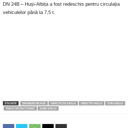
DN 24B – Huși-Albița a fost redeschis pentru circulația
vehiculelor până la 7,5 t.
ETICHETE
DRUMURI INCHISE
OBIECTIV DE VASLUI
OBIECTIV VASLUI
STIRI VASLUI
TRAFIC RESTRICTIONAT
ZIARE VASLUI