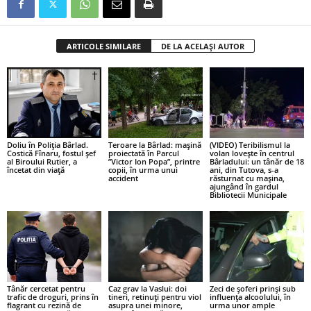
ARTICOLE SIMILARE
DE LA ACELAȘI AUTOR
Doliu în Poliția Bârlad.
Teroare la Bârlad: mașină
(VIDEO) Teribilismul la
Costică Fînaru, fostul șef
proiectată în Parcul
volan lovește în centrul
al Biroului Rutier, a
”Victor Ion Popa”, printre
Bârladului: un tânăr de 18
încetat din viață
copii, în urma unui
ani, din Tutova, s-a
accident
răsturnat cu mașina,
ajungând în gardul
Bibliotecii Municipale
Tânăr cercetat pentru
Caz grav la Vaslui: doi
Zeci de șoferi prinși sub
trafic de droguri, prins în
tineri, retinuți pentru viol
influența alcoolului, în
flagrant cu rezină de
asupra unei minore,
urma unor ample