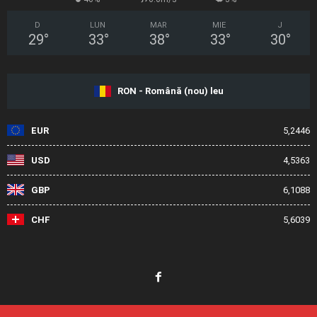
D
LUN
MAR
MIE
J
29
°
33
°
38
°
33
°
30
°
RON - Română (nou) leu
EUR
5,2446
USD
4,5363
GBP
6,1088
CHF
5,6039