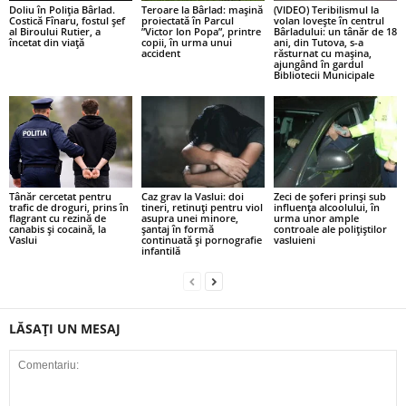
Doliu în Poliția Bârlad.
Teroare la Bârlad: mașină
(VIDEO) Teribilismul la
Costică Fînaru, fostul șef
proiectată în Parcul
volan lovește în centrul
al Biroului Rutier, a
”Victor Ion Popa”, printre
Bârladului: un tânăr de 18
încetat din viață
copii, în urma unui
ani, din Tutova, s-a
accident
răsturnat cu mașina,
ajungând în gardul
Bibliotecii Municipale
Tânăr cercetat pentru
Caz grav la Vaslui: doi
Zeci de șoferi prinși sub
trafic de droguri, prins în
tineri, retinuți pentru viol
influența alcoolului, în
flagrant cu rezină de
asupra unei minore,
urma unor ample
canabis și cocaină, la
șantaj în formă
controale ale polițiștilor
Vaslui
continuată și pornografie
vasluieni
infantilă
LĂSAȚI UN MESAJ