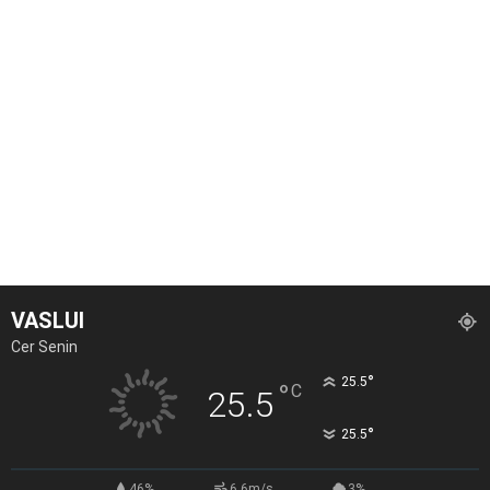
VASLUI
Cer Senin
°
25.5
°
C
25.5
°
25.5
46%
6.6m/s
3%