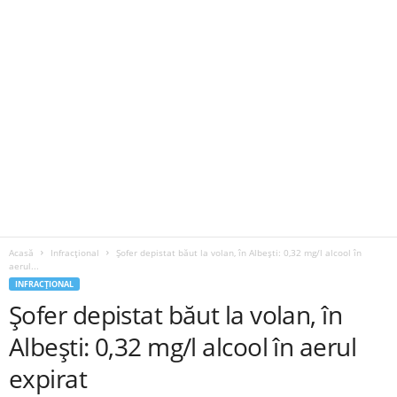
Acasă
Infracțional
Șofer depistat băut la volan, în Albești: 0,32 mg/l alcool în
aerul...
INFRACȚIONAL
Șofer depistat băut la volan, în
Albești: 0,32 mg/l alcool în aerul
expirat