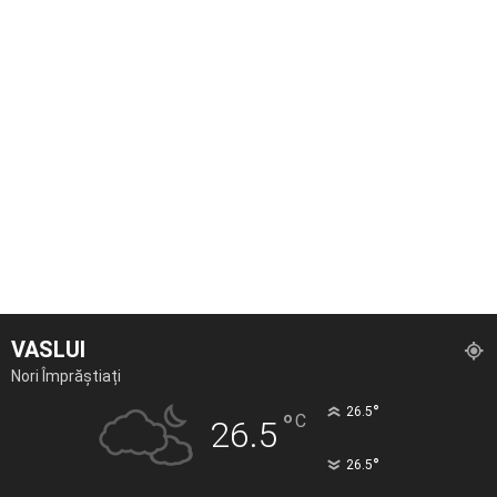
VASLUI
Nori Împrăștiați
°
26.5
°
C
26.5
°
26.5