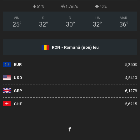
51%
1.7m/s
40%
VIN
S
D
LUN
MAR
25
°
32
°
30
°
32
°
36
°
RON - Română (nou) leu
EUR
5,2503
USD
4,5410
GBP
6,1278
CHF
5,6215