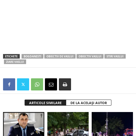
ETICHETE
BOGDANESTI
OBIECTIV DE VASLUI
OBIECTIV VASLUI
STIRI VASLUI
ZIARE VASLUI
ARTICOLE SIMILARE
DE LA ACELAȘI AUTOR