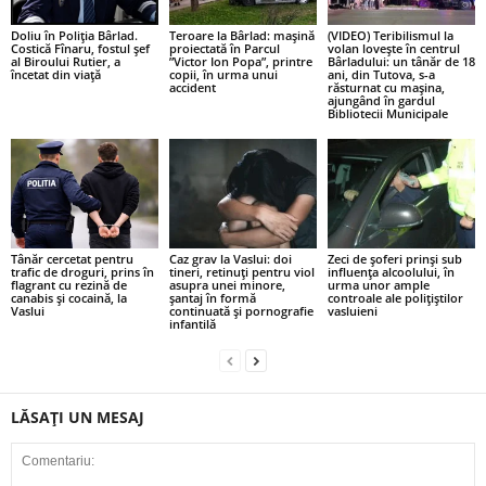
Doliu în Poliția Bârlad.
Teroare la Bârlad: mașină
(VIDEO) Teribilismul la
Costică Fînaru, fostul șef
proiectată în Parcul
volan lovește în centrul
al Biroului Rutier, a
”Victor Ion Popa”, printre
Bârladului: un tânăr de 18
încetat din viață
copii, în urma unui
ani, din Tutova, s-a
accident
răsturnat cu mașina,
ajungând în gardul
Bibliotecii Municipale
Tânăr cercetat pentru
Caz grav la Vaslui: doi
Zeci de șoferi prinși sub
trafic de droguri, prins în
tineri, retinuți pentru viol
influența alcoolului, în
flagrant cu rezină de
asupra unei minore,
urma unor ample
canabis și cocaină, la
șantaj în formă
controale ale polițiștilor
Vaslui
continuată și pornografie
vasluieni
infantilă
LĂSAȚI UN MESAJ