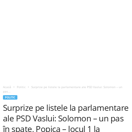
Acasă
Politic
Surprize pe listele la parlamentare ale PSD Vaslui: Solomon – un
pas...
POLITIC
Surprize pe listele la parlamentare
ale PSD Vaslui: Solomon – un pas
în spate, Popica – locul 1 la