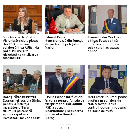
Senatoarea de Vaslui
Eduard Popica
Primarul din Vinderei a
Victoria Stoiciu a plecat
demisionează din funcția
obligat Facebook să
din PSD, în urma
de prefect al județului
dezvăluie identitatea
colaborării cu AUR: „Nu
Vaslui
celor care l-au atacat
pot și nu voi gira
online
niciodată normalizarea
fascismului”
Boroș, către ministrul
Florin Palade intră oficial
Nelu Tătaru nu mai poate
Economiei, sosit la Bârlad
în cursa pentru funcția de
profesa în spitalele de
pentru a încuraja
viceprimar al Bârladului.
stat. A fost pus sub
investitorii: ”Fără
PSD a votat în
control judiciar în dosarul
drumuri pe care să
unanimitate propunerea
de luare de mită
ajungă rapid aici,
primarului Dumitru
investitorii ne vor ocoli!”
Boroș