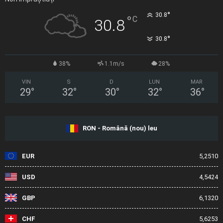
°
30.8
°
C
30.8
°
30.8
38%
1.1m/s
28%
VIN
S
D
LUN
MAR
29
°
32
°
30
°
32
°
36
°
RON - Română (nou) leu
EUR
5,2510
USD
4,5424
GBP
6,1320
CHF
5,6253