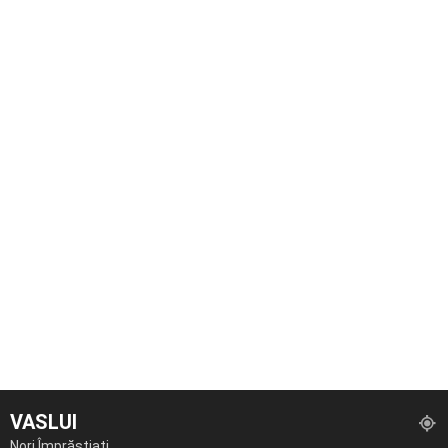
VASLUI
Nori Împrăștiați