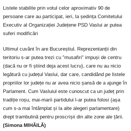
Listele stabilite prin votul celor aproximativ 90 de
persoane care au participat, ieri, la ședința Comitetului
Executiv al Organizației Județene PSD Vaslui ar putea
suferi modificări
Ultimul cuvânt în are Bucureștiul. Reprezentanții din
teritoriu s-ar putea trezi cu ”musafiri” impuși de centru
(dacă nu or fi știind deja acest lucru), care nu au nicio
legătură cu județul Vaslui, dar care, candidând pe listele
propriilor lor județe nu ar avea nicio șansă de a ajunge în
Parlament. Cum Vasluiul este cunoscut ca un județ prin
tradiție roșu, mai-marii partidului l-ar putea folosi (așa
cum s-a mai întâmplat și la alte alegeri parlamentare)
drept trambulină pentru proscrișii din alte zone ale țării.
(Simona MIHĂILĂ)