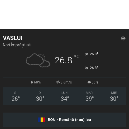
VASLUI
Nori Împrăștiați
°
26.8
°
C
26.8
°
26.8
60%
8.6m/s
50%
S
D
LUN
MAR
MIE
26
°
30
°
34
°
39
°
30
°
RON - Română (nou) leu