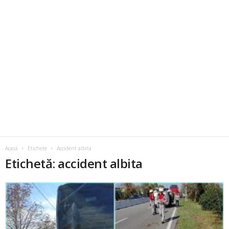
Acasă
Etichete
Accident albita
Etichetă: accident albita