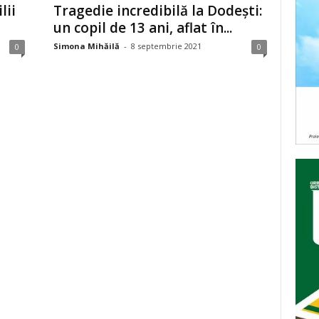
lii
Tragedie incredibilă la Dodești:
un copil de 13 ani, aflat în...
Simona Mihăilă
-
8 septembrie 2021
0
0