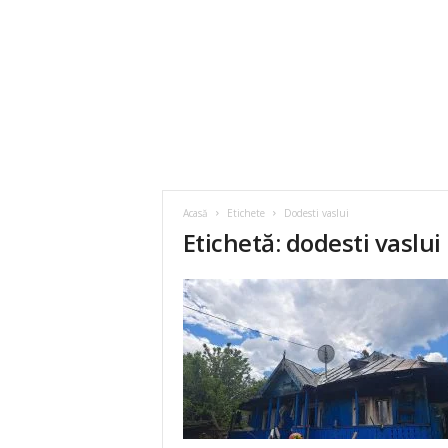
Acasă
Etichete
Dodesti vaslui
Etichetă: dodesti vaslui