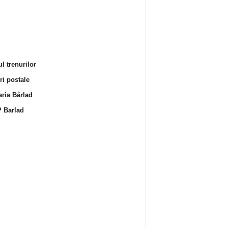
l trenurilor
i postale
ria Bârlad
 Barlad