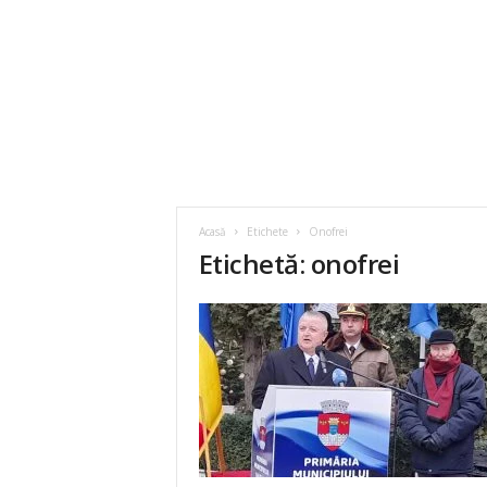
Acasă
Etichete
Onofrei
Etichetă: onofrei