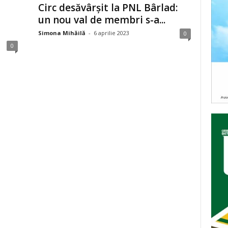
Circ desăvârșit la PNL Bârlad:
un nou val de membri s-a...
Simona Mihăilă
-
6 aprilie 2023
0
0