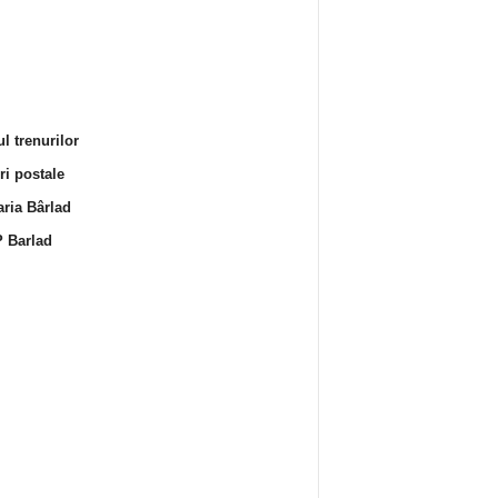
l trenurilor
i postale
ria Bârlad
 Barlad