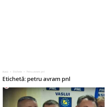
Acasă
Etichete
Petru avram pnl
Etichetă: petru avram pnl