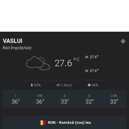
VASLUI
Nori Împrăștiați
°
27.6
°
C
27.6
°
27.6
53%
1.3m/s
38%
J
VIN
S
D
LUN
36
°
36
°
33
°
32
°
33
°
RON - Română (nou) leu