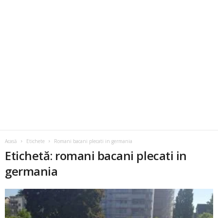
Acasă
Etichete
Romani bacani plecati in germania
Etichetă: romani bacani plecati in
germania