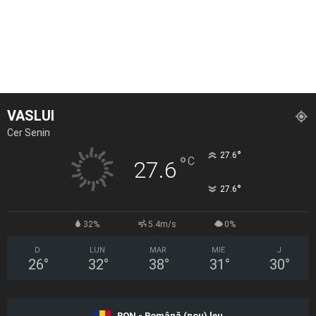
VASLUI
Cer Senin
°
27.6
°
C
27.6
°
27.6
32%
5.4m/s
0%
D
LUN
MAR
MIE
J
26
°
32
°
38
°
31
°
30
°
RON - Română (nou) leu