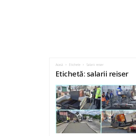
Acasă
Etichete
Salarii reiser
Etichetă: salarii reiser