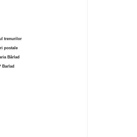
l trenurilor
i postale
ria Bârlad
 Barlad