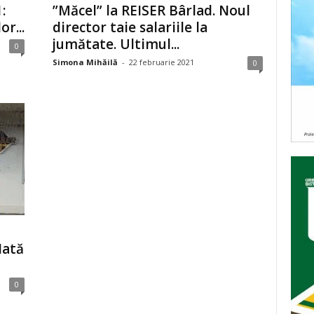
:
”Măcel” la REISER Bârlad. Noul
or...
director taie salariile la
jumătate. Ultimul...
0
Simona Mihăilă
-
22 februarie 2021
0
Iată
0