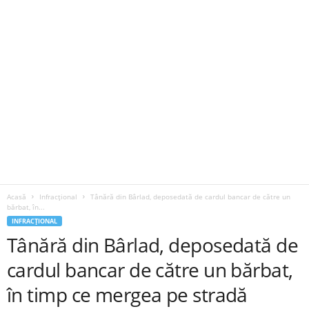
Acasă
Infracțional
Tânără din Bârlad, deposedată de cardul bancar de către un
bărbat, în...
INFRACȚIONAL
Tânără din Bârlad, deposedată de
cardul bancar de către un bărbat,
în timp ce mergea pe stradă