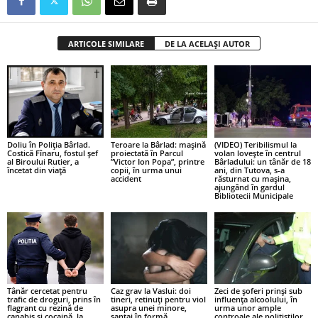
ARTICOLE SIMILARE
DE LA ACELAȘI AUTOR
Doliu în Poliția Bârlad.
Teroare la Bârlad: mașină
(VIDEO) Teribilismul la
Costică Fînaru, fostul șef
proiectată în Parcul
volan lovește în centrul
al Biroului Rutier, a
”Victor Ion Popa”, printre
Bârladului: un tânăr de 18
încetat din viață
copii, în urma unui
ani, din Tutova, s-a
accident
răsturnat cu mașina,
ajungând în gardul
Bibliotecii Municipale
Tânăr cercetat pentru
Caz grav la Vaslui: doi
Zeci de șoferi prinși sub
trafic de droguri, prins în
tineri, retinuți pentru viol
influența alcoolului, în
flagrant cu rezină de
asupra unei minore,
urma unor ample
canabis și cocaină, la
șantaj în formă
controale ale polițiștilor