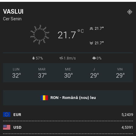
VASLUI
Cer Senin
°
21.7
°
C
21.7
°
21.7
57%
1.8m/s
0%
LUN
MAR
MIE
J
VIN
32
°
37
°
30
°
29
°
29
°
RON - Română (nou) leu
EUR
5,2439
USD
4,5391