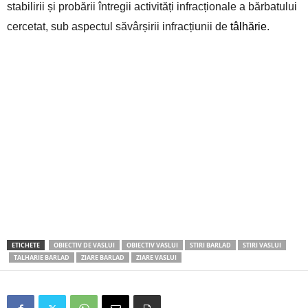
stabilirii și probării întregii activități infracționale a bărbatului
cercetat, sub aspectul săvârșirii infracțiunii de
tâlhărie
.
ETICHETE
OBIECTIV DE VASLUI
OBIECTIV VASLUI
STIRI BARLAD
STIRI VASLUI
TALHARIE BARLAD
ZIARE BARLAD
ZIARE VASLUI