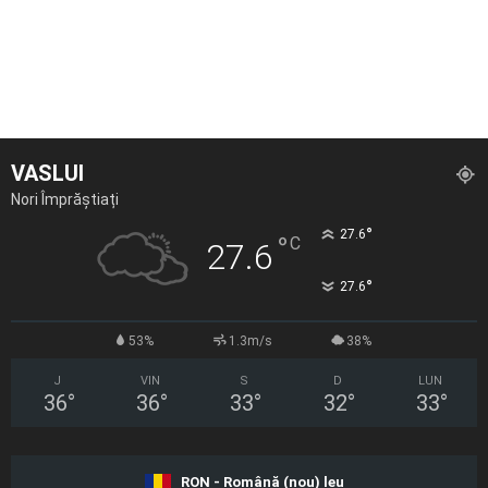
VASLUI
Nori Împrăștiați
°
27.6
°
C
27.6
°
27.6
53%
1.3m/s
38%
J
VIN
S
D
LUN
36
°
36
°
33
°
32
°
33
°
RON - Română (nou) leu