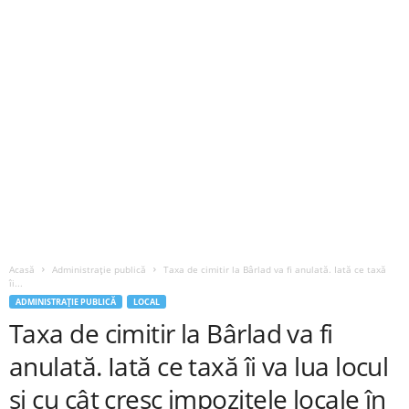
Acasă
Administrație publică
Taxa de cimitir la Bârlad va fi anulată. Iată ce taxă
îi...
ADMINISTRAȚIE PUBLICĂ
LOCAL
Taxa de cimitir la Bârlad va fi
anulată. Iată ce taxă îi va lua locul
și cu cât cresc impozitele locale în