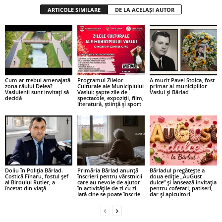
ARTICOLE SIMILARE
DE LA ACELAȘI AUTOR
Cum ar trebui amenajată
Programul Zilelor
A murit Pavel Stoica, fost
zona râului Delea?
Culturale ale Municipiului
primar al municipiilor
Vasluienii sunt invitați să
Vaslui: șapte zile de
Vaslui și Bârlad
decidă
spectacole, expoziții, film,
literatură, știință și sport
Doliu în Poliția Bârlad.
Primăria Bârlad anunță
Bârladul pregătește a
Costică Fînaru, fostul șef
înscrieri pentru vârstnicii
doua ediție „AuGust
al Biroului Rutier, a
care au nevoie de ajutor
dulce” și lansează invitația
încetat din viață
în activitățile de zi cu zi.
pentru cofetari, patiseri,
Iată cine se poate înscrie
dar și apicultori