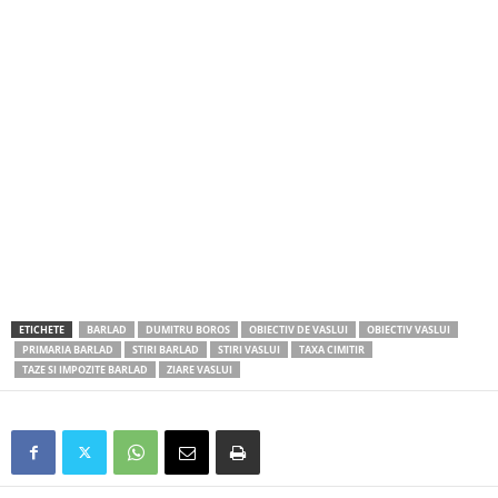
ETICHETE
BARLAD
DUMITRU BOROS
OBIECTIV DE VASLUI
OBIECTIV VASLUI
PRIMARIA BARLAD
STIRI BARLAD
STIRI VASLUI
TAXA CIMITIR
TAZE SI IMPOZITE BARLAD
ZIARE VASLUI