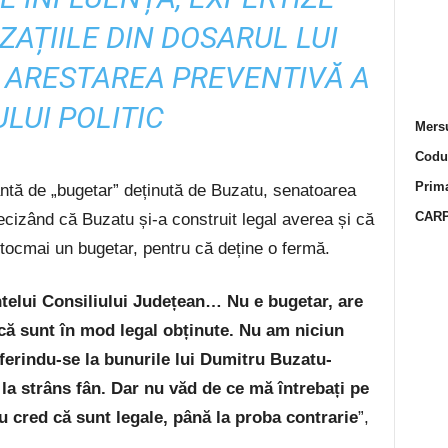
ZAȚIILE DIN DOSARUL LUI
 ARESTAREA PREVENTIVĂ A
LUI POLITIC
Mersu
Codur
Prima
ntă de „bugetar” deținută de Buzatu, senatoarea
CARP
ecizând că Buzatu și-a construit legal averea și că
 tocmai un bugetar, pentru că deține o fermă.
ntelui Consiliului Județean… Nu e bugetar, are
că sunt în mod legal obținute. Nu am niciun
ferindu-se la bunurile lui Dumitru Buzatu-
, la strâns fân. Dar nu văd de ce mă întrebați pe
 cred că sunt legale, până la proba contrarie
”,