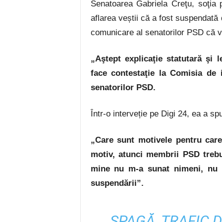
Senatoarea Gabriela Creţu, soţia 
aflarea veștii că a fost suspendată 
comunicare al senatorilor PSD că v
„Aştept explicaţie statutară şi
face contestaţie la Comisia de 
senatorilor PSD.
Într-o interveție pe Digi 24, ea a sp
„Care sunt motivele pentru car
motiv, atunci membrii PSD trebu
mine nu m-a sunat nimeni, nu 
suspendării”.
ȘPAGĂ, TRAFIC 