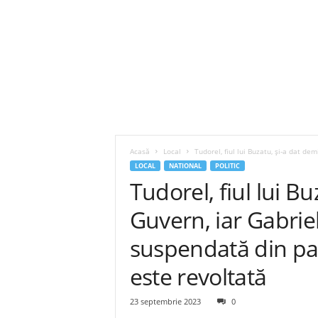
Acasă
Local
Tudorel, fiul lui Buzatu, și-a dat dem
LOCAL
NATIONAL
POLITIC
Tudorel, fiul lui B
Guvern, iar Gabriel
suspendată din pa
este revoltată
23 septembrie 2023
0