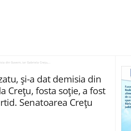
isia din Guvern, iar Gabriela Crețu,...
uzatu, și-a dat demisia din
a Crețu, fosta soție, a fost
rtid. Senatoarea Crețu