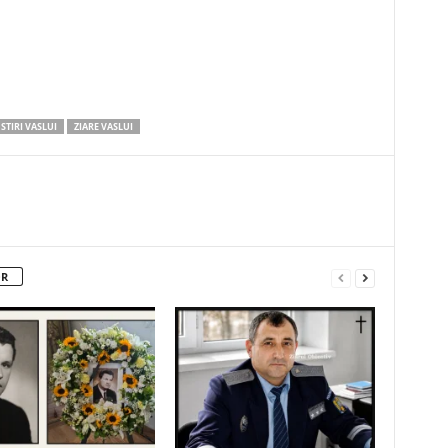
STIRI VASLUI
ZIARE VASLUI
OR