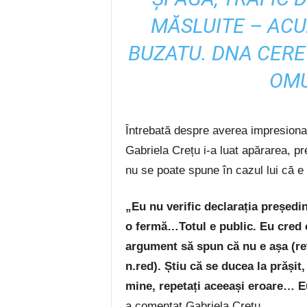
MĂSLUITE – ACU
BUZATU. DNA CERE
OMU
Întrebată despre averea impresiona
Gabriela Crețu i-a luat apărarea, pr
nu se poate spune în cazul lui că e
„Eu nu verific declarația președi
o fermă…Totul e public. Eu cred 
argument să spun că nu e așa (re
n.red). Știu că se ducea la prășit
mine, repetați aceeași eroare… Eu
a comentat Gabriela Crețu.