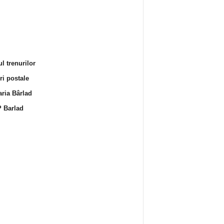
l trenurilor
i postale
ria Bârlad
 Barlad