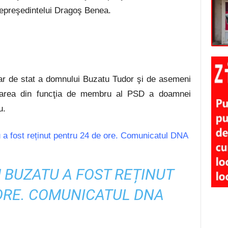
icepreşedintelui Dragoş Benea.
ar de stat a domnului Buzatu Tudor şi de asemeni
darea din funcţia de membru al PSD a doamnei
u.
a fost reținut pentru 24 de ore. Comunicatul DNA
U BUZATU A FOST REȚINUT
ORE. COMUNICATUL DNA