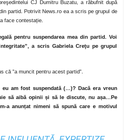
preşedintelui CJ Dumitru Buzatu, a răbufnit după
din partid. Potrivit News.ro ea a scris pe grupul de
a face contestație.
 legală pentru suspendarea mea din partid. Voi
integritate”, a scris Gabriela Creţu pe grupul
us că ”a muncit pentru acest partid”.
e eu am fost suspendată (…)? Dacă era vreun
ie să aibă opinii și să le discute, nu așa…Pe
m-a anunțat nimeni să spună care e motivul
DE INFLUENȚĂ, EXPERTIZE