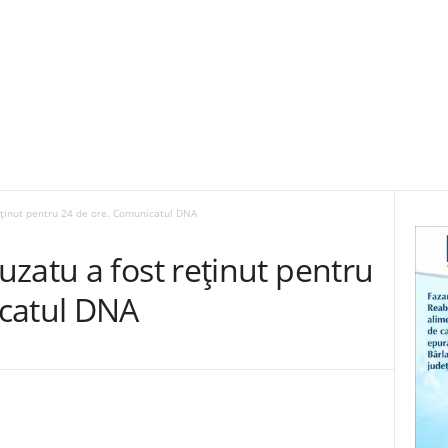
eținut pentru 24 de ore. Comunicatul DNA
zatu a fost reținut pentru
catul DNA