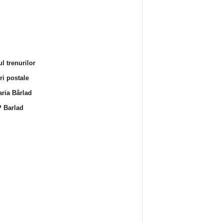
l trenurilor
i postale
ria Bârlad
 Barlad