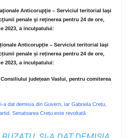
ţionale Anticorupţie – Serviciul teritorial Iaşi
ţiunii penale şi reţinerea pentru 24 de ore,
 2023, a inculpatului:
ionale Anticorupție – Serviciul teritorial Iași
țiunii penale și reținerea pentru 24 de ore,
 2023, a inculpatului:
onsiliului județean Vaslui, pentru comiterea
 și-a dat demisia din Guvern, iar Gabriela Crețu,
artid. Senatoarea Crețu este revoltată
 BUZATU, ȘI-A DAT DEMISIA