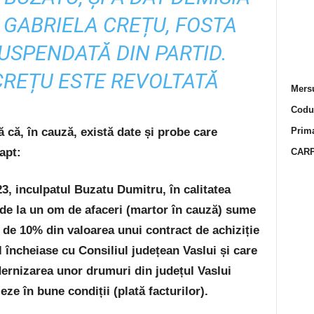
R GABRIELA CREȚU, FOSTA
SUSPENDATĂ DIN PARTID.
REȚU ESTE REVOLTATĂ
Mersu
Codur
 că, în cauză, există date și probe care
Prima
apt:
CARP
23, inculpatul Buzatu Dumitru, în calitatea
 de la un om de afaceri (martor în cauză) sume
de 10% din valoarea unui contract de achiziție
 încheiase cu Consiliul județean Vaslui și care
dernizarea unor drumuri din județul Vaslui
eze în bune condiții (plată facturilor).