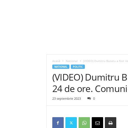
Acasă
National
(VIDEO) Dumitru Buzatu a fost r
NATIONAL
POLITIC
(VIDEO) Dumitru Bu
24 de ore. Comuni
23 septembrie 2023
0