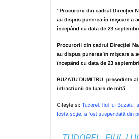
”Procurorii din cadrul Direcţiei Na
au dispus punerea în mişcare a ac
începând cu data de 23 septembrie
Procurorii din cadrul Direcției Naț
au dispus punerea în mișcare a ac
începând cu data de 23 septembrie
BUZATU DUMITRU, președinte al C
infracțiunii de luare de mită.
Citește și:
Tudorel, fiul lui Buzatu,
fosta soție, a fost suspendată din p
TUDOREL, FIUL LUI