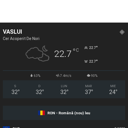
VASLUI
Cer Acoperit De Nori
°
22.7
°
C
22.7
°
22.7
63%
7.4m/s
90%
S
D
LUN
MAR
MIE
32
°
32
°
32
°
37
°
24
°
RON - Română (nou) leu