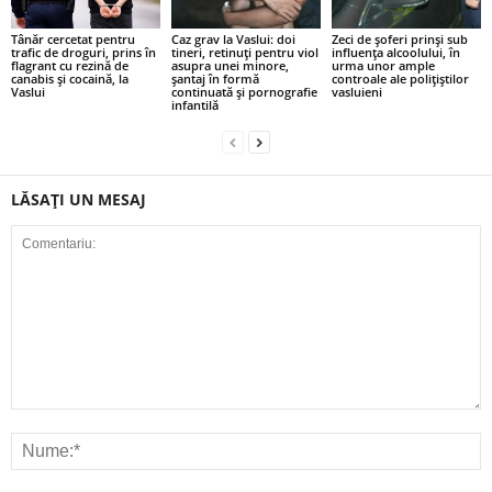
Tânăr cercetat pentru
Caz grav la Vaslui: doi
Zeci de șoferi prinși sub
trafic de droguri, prins în
tineri, retinuți pentru viol
influența alcoolului, în
flagrant cu rezină de
asupra unei minore,
urma unor ample
canabis și cocaină, la
șantaj în formă
controale ale polițiștilor
Vaslui
continuată și pornografie
vasluieni
infantilă
LĂSAȚI UN MESAJ