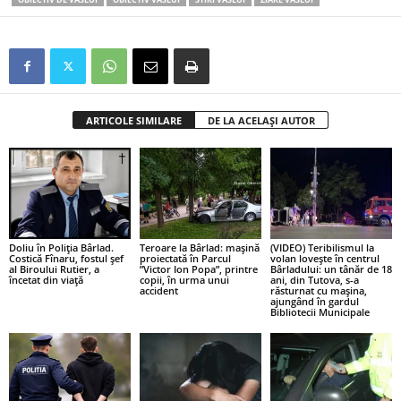
ARTICOLE SIMILARE
DE LA ACELAȘI AUTOR
Doliu în Poliția Bârlad.
Teroare la Bârlad: mașină
(VIDEO) Teribilismul la
Costică Fînaru, fostul șef
proiectată în Parcul
volan lovește în centrul
al Biroului Rutier, a
”Victor Ion Popa”, printre
Bârladului: un tânăr de 18
încetat din viață
copii, în urma unui
ani, din Tutova, s-a
accident
răsturnat cu mașina,
ajungând în gardul
Bibliotecii Municipale