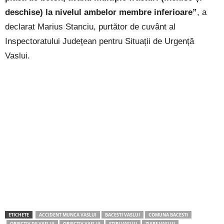
deschise) la nivelul ambelor membre inferioare”
, a
declarat Marius Stanciu, purtător de cuvânt al
Inspectoratului Județean pentru Situații de Urgență
Vaslui.
ETICHETE
ACCIDENT MUNCA VASLUI
BACESTI VASLUI
COMUNA BACESTI
OBIECTIV DE VASLUI
OBIECTIV VASLUI
STIRI VASLUI
ZIARE VASLUI