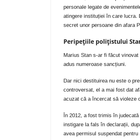
personale legate de evenimentele p
atingere instituției în care lucra
secret unor persoane din afara Po
Peripețiile polițistului Sta
Marius Stan s-ar fi făcut vinovat
adus numeroase sancțiuni.
Dar nici destituirea nu este o p
controversat, el a mai fost dat af
acuzat că a încercat să violeze o
În 2012, a fost trimis în judecat
instigare la fals în declarații, d
avea permisul suspendat pentru c