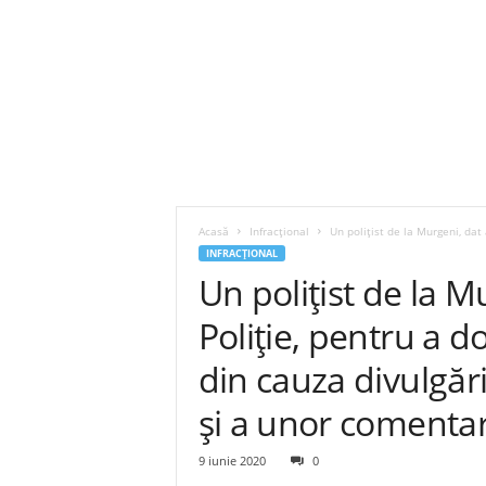
Acasă
Infracțional
Un polițist de la Murgeni, dat 
INFRACȚIONAL
Un polițist de la M
Poliție, pentru a 
din cauza divulgări
și a unor comenta
9 iunie 2020
0