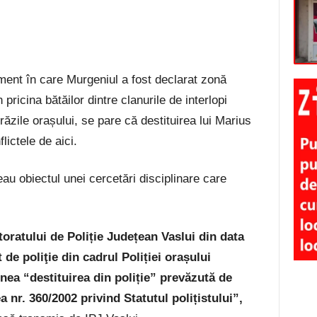
ment în care Murgeniul a fost declarat zonă
pricina bătăilor dintre clanurile de interlopi
răzile orașului, se pare că destituirea lui Marius
lictele de aici.
eau obiectul unei cercetări disciplinare care
toratului de Poliție Județean Vaslui din data
 de poliţie din cadrul Poliției orașului
unea
“destituirea din poli
ț
ie”
prevăzută de
gea nr. 360/2002 privind Statutul polițistului
”,