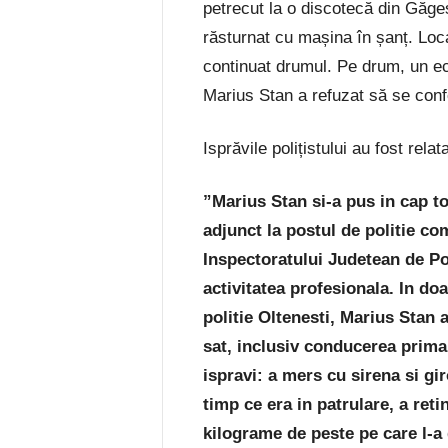
petrecut la o discotecă din Găgeș
răsturnat cu mașina în șanț. Local
continuat drumul. Pe drum, un ech
Marius Stan a refuzat să se con
Isprăvile polițistului au fost rela
”Marius Stan si-a pus in cap t
adjunct la postul de politie co
Inspectoratului Judetean de Pol
activitatea profesionala. In doa
politie Oltenesti, Marius Stan 
sat, inclusiv conducerea prima
ispravi: a mers cu sirena si gi
timp ce era in patrulare, a reti
kilograme de peste pe care l-a