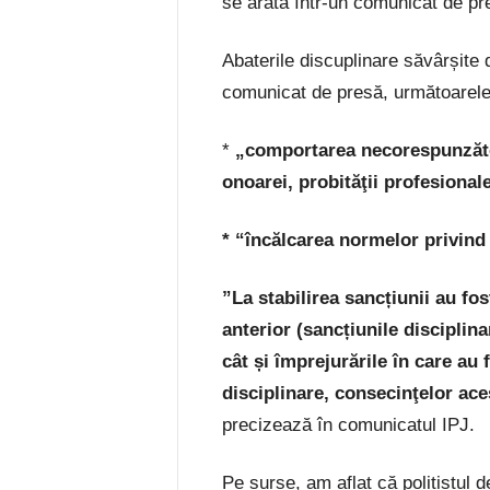
se arată într-un comunicat de pr
Abaterile discuplinare săvârșite 
comunicat de presă, următoarele
*
„comportarea necorespunzătoa
onoarei, probităţii profesionale 
* “încălcarea normelor privind c
”
La stabilirea sancțiunii au fo
anterior (sancțiunile disciplinar
cât și împrejurările în care au 
disciplinare, consecinţelor aces
precizează în comunicatul IPJ.
Pe surse, am aflat că polițistul 