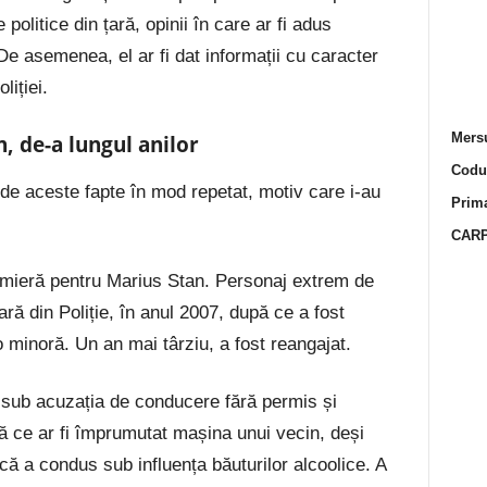
olitice din țară, opinii în care ar fi adus
. De asemenea, el ar fi dat informații cu caracter
liției.
Mersu
n, de-a lungul anilor
Codur
 de aceste fapte în mod repetat, motiv care i-au
Prima
CARP
remieră pentru Marius Stan. Personaj extrem de
ară din Poliție, în anul 2007, după ce a fost
 minoră. Un an mai târziu, a fost reangajat.
ă sub acuzația de conducere fără permis și
upă ce ar fi împrumutat mașina unui vecin, deși
ă a condus sub influența băuturilor alcoolice. A