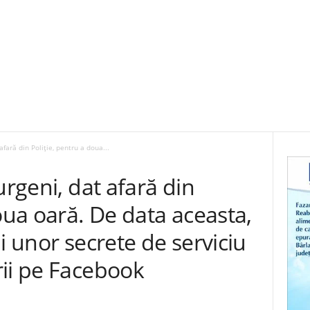
afară din Poliție, pentru a doua...
urgeni, dat afară din
doua oară. De data aceasta,
i unor secrete de serviciu
rii pe Facebook