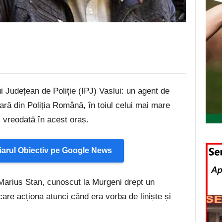
i Județean de Poliție (IPJ) Vaslui: un agent de
fară din Poliția Română, în toiul celui mai mare
c vreodată în acest oraș.
arul Obiectiv pe Google News
 Marius Stan, cunoscut la Murgeni drept un
u care acționa atunci când era vorba de liniște și