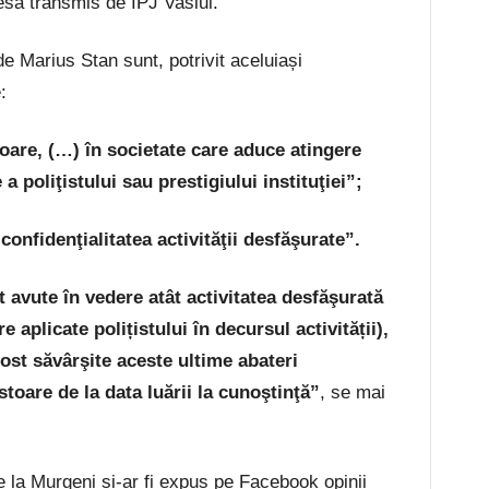
esă transmis de IPJ Vaslui.
de Marius Stan sunt, potrivit aceluiași
:
re, (…) în societate care aduce atingere
a poliţistului sau prestigiului instituţiei”;
onfidenţialitatea activităţii desfăşurate”.
st avute
î
n vedere atât
activitatea desfăşurată
e aplicate polițistului în decursul activității),
fost săvârşite aceste ultime abateri
toare de la data luării la cunoştinţă
”
, se mai
de la Murgeni și-ar fi expus pe Facebook opinii