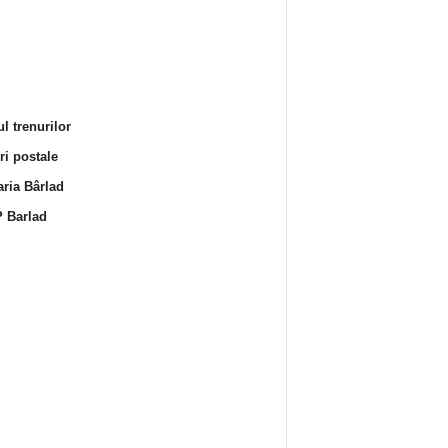
l trenurilor
i postale
ria Bârlad
 Barlad