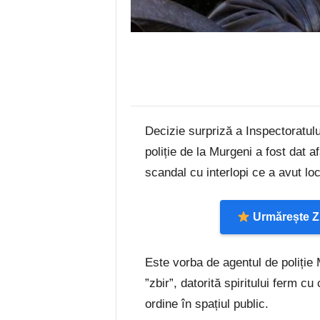
Decizie surpriză a Inspectoratulu
poliție de la Murgeni a fost dat a
scandal cu interlopi ce a avut lo
Urmărește Zi
Este vorba de agentul de poliție
”zbir”, datorită spiritului ferm c
ordine în spațiul public.