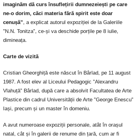
imaginăm dă curs însuflețirii dumnezeiești pe care
ne-o dorim, căci materia fără spirit este doar
cenușă”
, a explicat autorul expoziției de la Galeriile
”N.N. Tonitza”, ce-și va deschide porțile pe 8 iulie,
dimineața.
Carte de vizită
Cristian Gheorghiță este născut în Bârlad, pe 11 august
1987. A fost elev al Liceului Pedagogic ”Alexandru
Vlahuță” Bârlad, după care a absolvit Facultatea de Arte
Plastice din cadrul Universității de Arte ”George Enescu”
Iași, precum și un master în domeniu.
A avut numeroase expoziții personale, atât în orașul
natal, cât și în galerii de renume din țară, cum ar fi