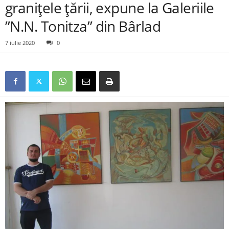
granițele țării, expune la Galeriile
”N.N. Tonitza” din Bârlad
7 iulie 2020
0