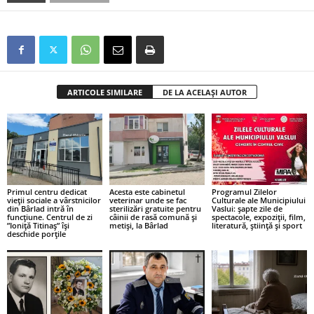
ARTICOLE SIMILARE
DE LA ACELAȘI AUTOR
Primul centru dedicat
Acesta este cabinetul
Programul Zilelor
vieții sociale a vârstnicilor
veterinar unde se fac
Culturale ale Municipiului
din Bârlad intră în
sterilizări gratuite pentru
Vaslui: șapte zile de
funcțiune. Centrul de zi
câinii de rasă comună și
spectacole, expoziții, film,
”Ioniță Titinaș” își
metiși, la Bârlad
literatură, știință și sport
deschide porțile