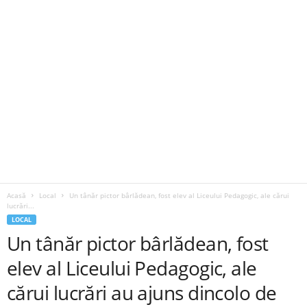
Acasă
Local
Un tânăr pictor bârlădean, fost elev al Liceului Pedagogic, ale cărui
lucrări...
LOCAL
Un tânăr pictor bârlădean, fost
elev al Liceului Pedagogic, ale
cărui lucrări au ajuns dincolo de