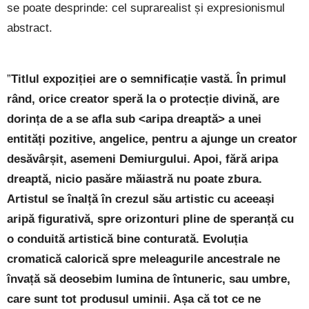
se poate desprinde: cel suprarealist și expresionismul
abstract.
”
Titlul expoziției are o semnificație vastă. În primul
rând, orice creator speră la o protecție divină, are
dorința de a se afla sub <aripa dreaptă> a unei
entități pozitive, angelice, pentru a ajunge un creator
desăvârșit, asemeni Demiurgului. Apoi, fără aripa
dreaptă, nicio pasăre măiastră nu poate zbura.
Artistul se înalță în crezul său artistic cu aceeași
aripă figurativă, spre orizonturi pline de speranță cu
o conduită artistică bine conturată. Evoluția
cromatică calorică spre meleagurile ancestrale ne
învață să deosebim lumina de întuneric, sau umbre,
care sunt tot produsul uminii. Așa că tot ce ne