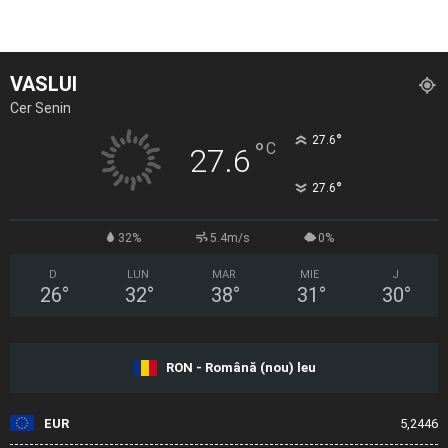
VASLUI
Cer Senin
°
27.6
°
C
27.6
°
27.6
32%
5.4m/s
0%
D
LUN
MAR
MIE
J
26
°
32
°
38
°
31
°
30
°
RON - Română (nou) leu
EUR
5,2446