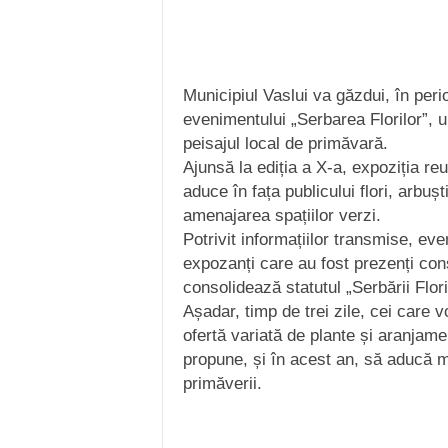
Municipiul Vaslui va găzdui, în per
evenimentului „Serbarea Florilor”, un
peisajul local de primăvară.
Ajunsă la ediția a X-a, expoziția re
aduce în fața publicului flori, arbuș
amenajarea spațiilor verzi.
Potrivit informațiilor transmise, ev
expozanți care au fost prezenți cons
consolidează statutul „Serbării Flori
Așadar, timp de trei zile, cei care 
ofertă variată de plante și aranjame
propune, și în acest an, să aducă m
primăverii.