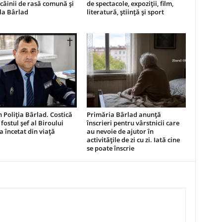
câinii de rasă comună și
de spectacole, expoziții, film,
 la Bârlad
literatură, știință și sport
n Poliția Bârlad. Costică
Primăria Bârlad anunță
 fostul șef al Biroului
înscrieri pentru vârstnicii care
 a încetat din viață
au nevoie de ajutor în
activitățile de zi cu zi. Iată cine
se poate înscrie