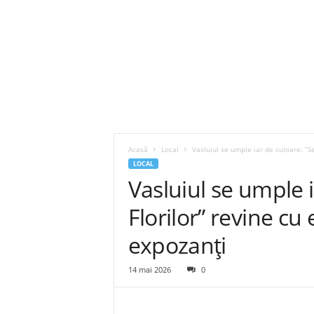
Acasă
Local
Vasluiul se umple iar de culoare: ”Se
LOCAL
Vasluiul se umple 
Florilor” revine cu 
expozanți
14 mai 2026
0