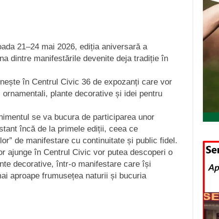
ioada 21–24 mai 2026, ediția aniversară a
a dintre manifestările devenite deja tradiție în
unește în Centrul Civic 36 de expozanți care vor
ti ornamentali, plante decorative și idei pentru
enimentul se va bucura de participarea unor
tant încă de la primele ediții, ceea ce
lor” de manifestare cu continuitate și public fidel.
vor ajunge în Centrul Civic vor putea descoperi o
nte decorative, într-o manifestare care își
ai aproape frumusețea naturii și bucuria