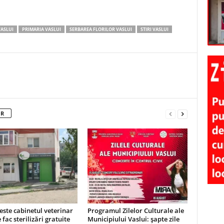
VASLUI
PRIMARIA VASLUI
SERBAREA FLORILOR VASLUI
STIRI VASLUI
OR
este cabinetul veterinar
Programul Zilelor Culturale ale
 fac sterilizări gratuite
Municipiului Vaslui: șapte zile