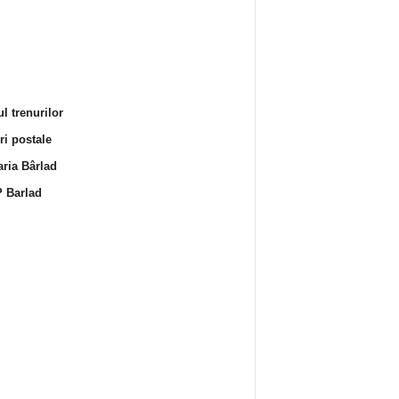
l trenurilor
i postale
ria Bârlad
 Barlad