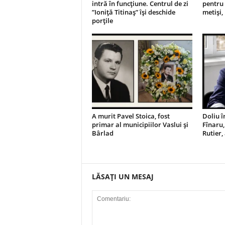
intră în funcțiune. Centrul de zi
pentru 
”Ioniță Titinaș” își deschide
metiși,
porțile
A murit Pavel Stoica, fost
Doliu î
primar al municipiilor Vaslui și
Fînaru,
Bârlad
Rutier,
LĂSAȚI UN MESAJ