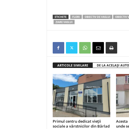
ETICHETE
FLORI
OBIECTIV DE VASLUI
OBIECTIV 
ZIARE VASLUI
ARTICOLE SIMILARE
DE LA ACELAȘI AUT
Primul centru dedicat vieții
Acesta 
sociale a vârstnicilor din Bârlad
unde se