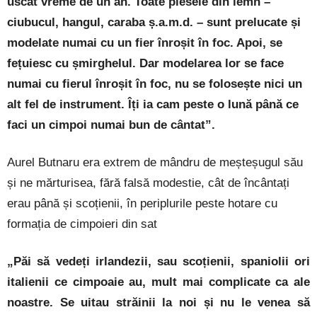
uscat vreme de un an. Toate piesele din lemn –
ciubucul, hangul, caraba ș.a.m.d. – sunt prelucate și
modelate numai cu un fier înroșit în foc. Apoi, se
fețuiesc cu șmirghelul. Dar modelarea lor se face
numai cu fierul înroșit în foc, nu se folosește nici un
alt fel de instrument. Îți ia cam peste o lună până ce
faci un cimpoi numai bun de cântat”.
Aurel Butnaru era extrem de mândru de meșteșugul său
și ne mărturisea, fără falsă modestie, cât de încântați
erau până și scoțienii, în periplurile peste hotare cu
formația de cimpoieri din sat
„Păi să vedeți irlandezii, sau scoțienii, spaniolii ori
italienii ce cimpoaie au, mult mai complicate ca ale
noastre. Se uitau străinii la noi și nu le venea să