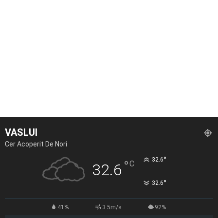
VASLUI
Cer Acoperit De Nori
°
32.6
°
C
32.6
°
32.6
41%
3.5m/s
92%