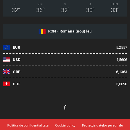
J
VIN
S
D
LUN
32
°
36
°
32
°
30
°
33
°
RON - Română (nou) leu
EUR
5,2557
USD
4,5606
GBP
6,1363
CHF
5,6098
Politica de confidențialitate
Cookie policy
Protecția datelor personale