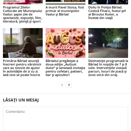
Programul Zilelor
A murit Pavel Stoica, fost
Doliu în Poliția Bârlad.
Culturale ale Municipiului
primar al municipiilor
Costică Fînaru, fostul șef
Vaslui: șapte zile de
Vaslui și Bârlad
al Biroului Rutier, a
spectacole, expoziții, film,
încetat din viață
literatură, știință și sport
Primăria Bârlad anunță
Bârladul pregătește a
Dezinsecție programată la
înscrieri pentru vârstnicii
doua ediție „AuGust
Bârlad în nopțile de 7 și 8
care au nevoie de ajutor
dulce” și lansează invitația
iulie. Intervențiile vizează
în activitățile de zi cu zi.
pentru cofetari, patiseri,
parcuri, locuri de joacă și
Iată cine se poate înscrie
dar și apicultori
zone verzi din oraș
LĂSAȚI UN MESAJ