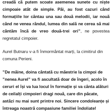
creadă că putem scoate asemenea sunete cu niște
cimpoaie atât de simple. Păi, au fost cazuri când
formațiile lor cântau una sau două melodii, iar nouă
când ne venea rândul, lumea din sală ne cerea să mai
cântăm încă de vreo două-trei ori”
, ne povestea
regretatul cimpoier.
Aurel Butnaru v-a fi înmormântat marți, la cimitirul din
comuna Perieni.
”De mâine, doina cântată cu măestrie la cimpoi de
”nenea Aurel” va fi ascultată doar de îngeri, acolo în
ceruri el își va lua locul în formație și va cânta alături
de ceilalți cimpoieri dragi nouă, care din păcate,
astăzi nu mai sunt printre noi. Sincere condoleanțe și
întreaga noastră compasiune familiei îndoliate!