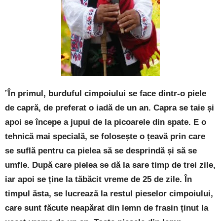
”
În primul, burduful cimpoiului se face dintr-o piele
de capră, de preferat o iadă de un an. Capra se taie și
apoi se începe a jupui de la picoarele din spate. E o
tehnică mai specială, se folosește o țeavă prin care
se suflă pentru ca pielea să se desprindă și să se
umfle. După care pielea se dă la sare timp de trei zile,
iar apoi se ține la tăbăcit vreme de 25 de zile. În
timpul ăsta, se lucrează la restul pieselor cimpoiului,
care sunt făcute neapărat din lemn de frasin ținut la