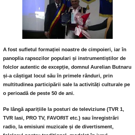
A fost sufletul formației noastre de cimpoieri, iar în
panoplia rapsozilor populari și instrumentiștilor de
folclor autentic de excepție, domnul Aurelian Butnaru
și-a câștigat locul său în primele rânduri, prin
multitudinea participării sale la activități culturale pe
o perioadă de peste 50 de ani.
Pe lângă aparițiile la posturi de televiziune (TVR 1,
TVR Iasi, PRO TV, FAVORIT etc.) sau înregistrări
radio, la emisiuni muzicale și de divertisment,