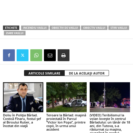
ETICHETE
INCENDIU VASLUI
OBIECTIV DE VASLUI
OBIECTIV VASLUI
STIRI VASLUI
ZIARE VASLUI
ARTICOLE SIMILARE
DE LA ACELAȘI AUTOR
Doliu în Poliția Bârlad.
Teroare la Bârlad: mașină
(VIDEO) Teribilismul la
Costică Fînaru, fostul șef
proiectată în Parcul
volan lovește în centrul
al Biroului Rutier, a
”Victor Ion Popa”, printre
Bârladului: un tânăr de 18
încetat din viață
copii, în urma unui
ani, din Tutova, s-a
accident
răsturnat cu mașina,
ajungând în gardul