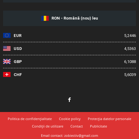
RON - Română (nou) leu
EUR
5,2446
USD
4,5363
GBP
6,1088
CHF
5,6039
Politica de confidențialitate
Cookie policy
Protecția datelor personale
Condiții de utilizare
Contact
Publicitate
Email contact: zobiectiv@gmail.com