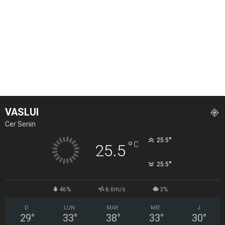
VASLUI
Cer Senin
°
25.5
°
C
25.5
°
25.5
46%
6.6m/s
3%
D
LUN
MAR
MIE
J
29
°
33
°
38
°
33
°
30
°