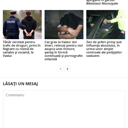
Bibliotecii Municipale
Tânăr cercetat pentru
Caz grav la Vaslui: doi
Zeci de șoferi prinși sub
trafic de droguri, prins în
tineri, retinuți pentru viol
influența alcoolului, în
flagrant cu rezină de
asupra unei minore,
urma unor ample
canabis și cocaină, la
șantaj în formă
controale ale polițiștilor
Vaslui
continuată și pornografie
vasluieni
infantilă
LĂSAȚI UN MESAJ