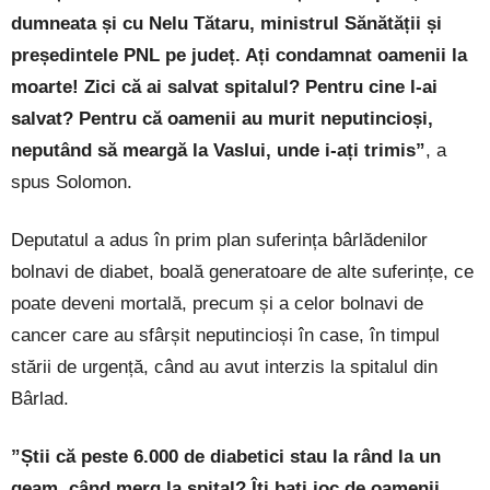
dumneata și cu Nelu Tătaru, ministrul Sănătății și
președintele PNL pe județ. Ați condamnat oamenii la
moarte! Zici că ai salvat spitalul? Pentru cine l-ai
salvat? Pentru că oamenii au murit neputincioși,
neputând să meargă la Vaslui, unde i-ați trimis”
, a
spus Solomon.
Deputatul a adus în prim plan suferința bârlădenilor
bolnavi de diabet, boală generatoare de alte suferințe, ce
poate deveni mortală, precum și a celor bolnavi de
cancer care au sfârșit neputincioși în case, în timpul
stării de urgență, când au avut interzis la spitalul din
Bârlad.
”Știi că peste 6.000 de diabetici stau la rând la un
geam, când merg la spital? Îți bați joc de oamenii