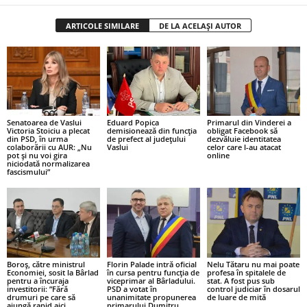
ARTICOLE SIMILARE
DE LA ACELAȘI AUTOR
Senatoarea de Vaslui
Eduard Popica
Primarul din Vinderei a
Victoria Stoiciu a plecat
demisionează din funcția
obligat Facebook să
din PSD, în urma
de prefect al județului
dezvăluie identitatea
colaborării cu AUR: „Nu
Vaslui
celor care l-au atacat
pot și nu voi gira
online
niciodată normalizarea
fascismului”
Boroș, către ministrul
Florin Palade intră oficial
Nelu Tătaru nu mai poate
Economiei, sosit la Bârlad
în cursa pentru funcția de
profesa în spitalele de
pentru a încuraja
viceprimar al Bârladului.
stat. A fost pus sub
investitorii: ”Fără
PSD a votat în
control judiciar în dosarul
drumuri pe care să
unanimitate propunerea
de luare de mită
ajungă rapid aici,
primarului Dumitru