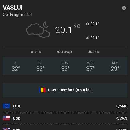
VASLUI
Cer Fragmentat
°
20.1
°
C
20.1
°
20.1
81%
4.4m/s
64%
S
D
LUN
MAR
MIE
32
°
32
°
32
°
37
°
29
°
RON - Română (nou) leu
EUR
5,2446
USD
4,5363