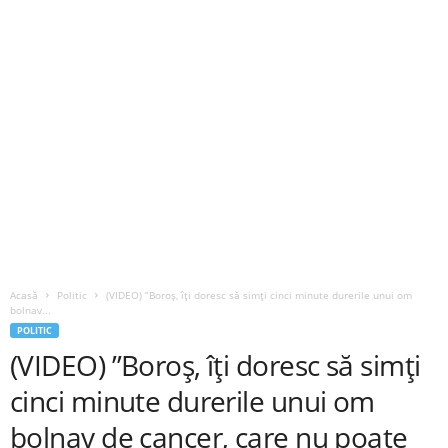
Acasă
Politic
(VIDEO) ”Boroș, îți doresc să simți cinci minute durerile unui om
bolnav...
POLITIC
(VIDEO) ”Boroș, îți doresc să simți
cinci minute durerile unui om
bolnav de cancer, care nu poate