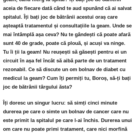
aceia de fiecare dată când te aud spunând că ai salvat
spitalul. Îți bați joc de bătrânii acestui oraș care
așteaptă tratamentul și consultațiile la geam. Unde se
mai întâmplă așa ceva? Nu te gândești că poate afară
sunt 40 de grade, poate că plouă, și acuși va ninge.
Tu îi ții la geam! Nu reușești să găsești pentru ei un
circuit în așa fel încât să aibă parte de un tratament
rezonabil. Ce să discute un om bolnav de diabet cu
medicul la geam? Cum îți permiți tu, Boroș, să-ți bați
joc de bătrânii târgului ăsta?
Îți doresc un singur lucru: să simți cinci minute
durerea pe care o simte un bolnav de cancer care nu
este primit la spitalul pe care l-ai închis. Durerea unui
om care nu poate primi tratament, care nici morfină