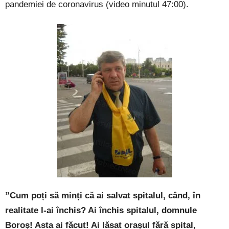
pandemiei de coronavirus (video minutul 47:00).
”Cum poți să minți că ai salvat spitalul, când, în
realitate l-ai închis? Ai închis spitalul, domnule
Boroș! Asta ai făcut! Ai lăsat orașul fără spital,