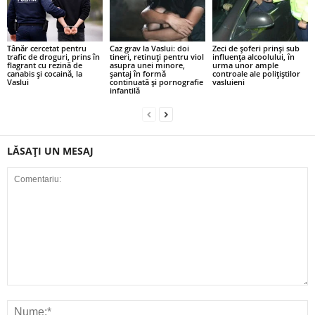
Tânăr cercetat pentru
Caz grav la Vaslui: doi
Zeci de șoferi prinși sub
trafic de droguri, prins în
tineri, retinuți pentru viol
influența alcoolului, în
flagrant cu rezină de
asupra unei minore,
urma unor ample
canabis și cocaină, la
șantaj în formă
controale ale polițiștilor
Vaslui
continuată și pornografie
vasluieni
infantilă
LĂSAȚI UN MESAJ