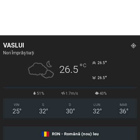
VASLUI
Nori Împrăștiați
°
26.5
°
C
26.5
°
26.5
51%
1.7m/s
40%
VIN
S
D
LUN
MAR
25
°
32
°
30
°
32
°
36
°
RON - Română (nou) leu