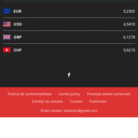
EUR
5,2503
USD
4,5410
GBP
6,1278
CHF
5,6215
Politica de confidențialitate
Cookie policy
Protecția datelor personale
Condiții de utilizare
Contact
Publicitate
Email contact: zobiectiv@gmail.com