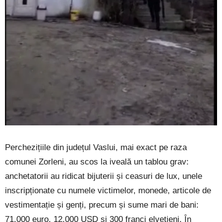
Perchezițiile din județul Vaslui, mai exact pe raza
comunei Zorleni, au scos la iveală un tablou grav:
anchetatorii au ridicat bijuterii și ceasuri de lux, unele
inscripționate cu numele victimelor, monede, articole de
vestimentație și genți, precum și sume mari de bani:
71.000 euro, 12.000 USD și 300 franci elvețieni. În