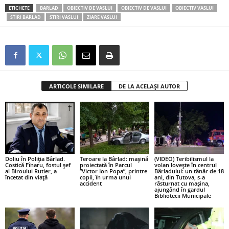
ETICHETE
BARLAD
OBIECTIV DE VASLUI
OBIECTIV DE VASLUI
OBIECTIV VASLUI
STIRI BARLAD
STIRI VASLUI
ZIARE VASLUI
ARTICOLE SIMILARE
DE LA ACELAȘI AUTOR
Doliu în Poliția Bârlad.
Teroare la Bârlad: mașină
(VIDEO) Teribilismul la
Costică Fînaru, fostul șef
proiectată în Parcul
volan lovește în centrul
al Biroului Rutier, a
”Victor Ion Popa”, printre
Bârladului: un tânăr de 18
încetat din viață
copii, în urma unui
ani, din Tutova, s-a
accident
răsturnat cu mașina,
ajungând în gardul
Bibliotecii Municipale