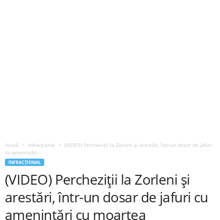
Acasă
Infracțional
(VIDEO) Percheziții la Zorleni și arestări, într-un dosar de jafuri
cu amenințări...
INFRACȚIONAL
(VIDEO) Percheziții la Zorleni și
arestări, într-un dosar de jafuri cu
amenințări cu moartea