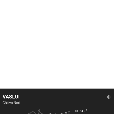
VASLUI
Câțiva Nori
°
24.3
C