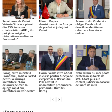
Senatoarea de Vaslui
Eduard Popica
Primarul din Vinderei a
Victoria Stoiciu a plecat
demisionează din funcția
obligat Facebook să
din PSD, în urma
de prefect al județului
dezvăluie identitatea
colaborării cu AUR: „Nu
Vaslui
celor care l-au atacat
pot și nu voi gira
online
niciodată normalizarea
fascismului”
Boroș, către ministrul
Florin Palade intră oficial
Nelu Tătaru nu mai poate
Economiei, sosit la Bârlad
în cursa pentru funcția de
profesa în spitalele de
pentru a încuraja
viceprimar al Bârladului.
stat. A fost pus sub
investitorii: ”Fără
PSD a votat în
control judiciar în dosarul
drumuri pe care să
unanimitate propunerea
de luare de mită
ajungă rapid aici,
primarului Dumitru
investitorii ne vor ocoli!”
Boroș