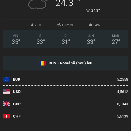
°
24.3
°
24.3
73%
1.3m/s
14%
VIN
S
D
LUN
MAR
35
°
33
°
31
°
33
°
27
°
RON - Română (nou) leu
EUR
5,2558
USD
4,5612
GBP
6,1343
CHF
5,6139