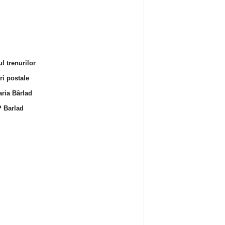
l trenurilor
i postale
ria Bârlad
 Barlad