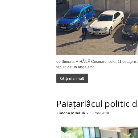
de Simona MIHĂILĂ Coșmarul celor 11 cetățeni din
țepuiți de un angajator...
Citiți mai mult
Paiațarlâcul politic 
Simona Mihăilă
-
18 mai 2020