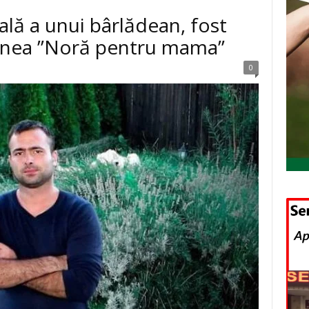
ală a unui bârlădean, fost
iunea ”Noră pentru mama”
0