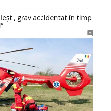
iești, grav accidentat în timp
l”
0