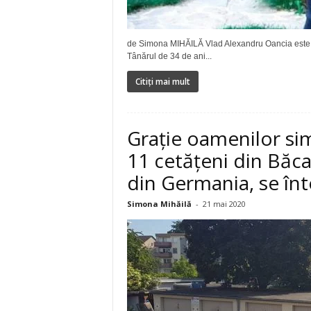
de Simona MIHĂILĂ Vlad Alexandru Oancia este un
Tânărul de 34 de ani...
Citiți mai mult
Grație oamenilor simp
11 cetățeni din Băca
din Germania, se înt
Simona Mihăilă
-
21 mai 2020