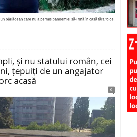
 bârlădean care nu a permis pandemiei să-l țină în casă fără folos.
li, și nu statului român, cei
ni, țepuiți de un angajator
orc acasă
0