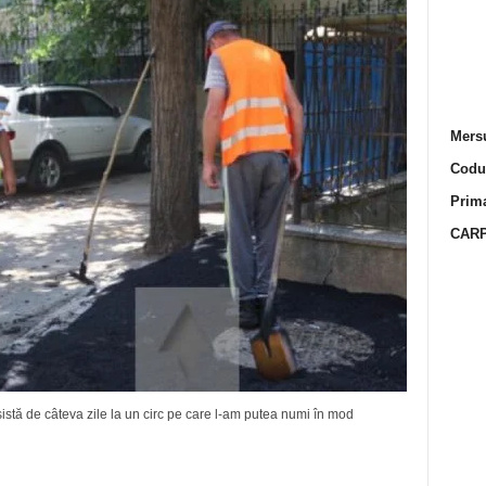
Mersu
Codur
Prima
CARP
tă de câteva zile la un circ pe care l-am putea numi în mod