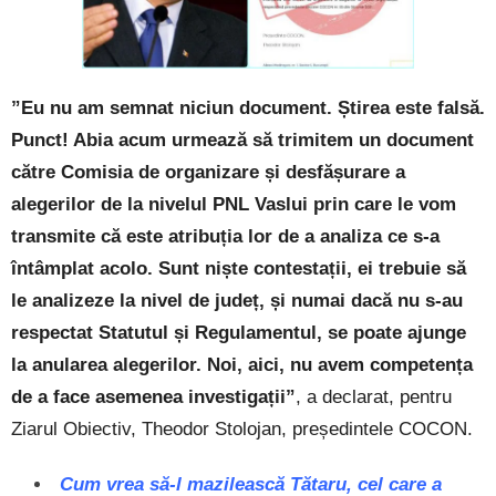
”Eu nu am semnat niciun document. Știrea este falsă.
Punct! Abia acum urmează să trimitem un document
către Comisia de organizare și desfășurare a
alegerilor de la nivelul PNL Vaslui prin care le vom
transmite că este atribuția lor de a analiza ce s-a
întâmplat acolo. Sunt niște contestații, ei trebuie să
le analizeze la nivel de județ, și numai dacă nu s-au
respectat Statutul și Regulamentul, se poate ajunge
la anularea alegerilor. Noi, aici, nu avem competența
de a face asemenea investigații”
, a declarat, pentru
Ziarul Obiectiv, Theodor Stolojan, președintele COCON.
Cum vrea să-l mazilească Tătaru, cel care a