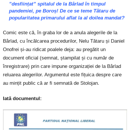
”desființat” spitalul de la Bârlad în timpul
pandemiei, pe Boroș! De ce se teme Tătaru de
popularitatea primarului aflat la al doilea mandat?
Comic este că, în graba lor de a anula alegerile de la
Bârlad, cu încălcarea procedurilor, Nelu Tătaru și Daniel
Onofrei și-au ridicat poalele deja: au pregătit un
document oficial (semnat, ștampilat și cu număr de
înregistrare) prin care impune organizației de la Bârlad
reluarea alegerilor. Argumentul este fițuica despre care
au mințit public că ar fi semnată de Stolojan.
Iată documentul: