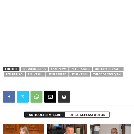
ETICHETE
DUMITRU BOROS
FAKE-NEWS
NELU TATARU
OBIECTIV DE VASLUI
PNL BARLAD
PNL VASLUI
STIRI BARLAD
STIRI VASLUI
THEODOR STOLOJAN
ARTICOLE SIMILARE
DE LA ACELAȘI AUTOR