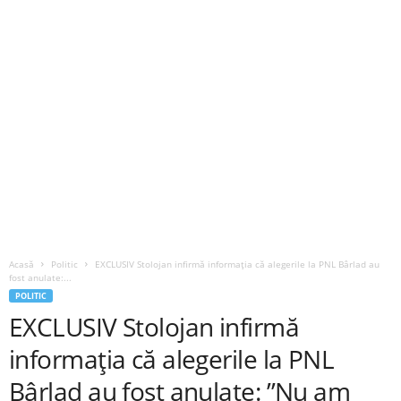
Acasă
Politic
EXCLUSIV Stolojan infirmă informația că alegerile la PNL Bârlad au
fost anulate:...
POLITIC
EXCLUSIV Stolojan infirmă
informația că alegerile la PNL
Bârlad au fost anulate: ”Nu am