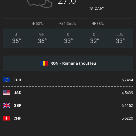
27.6
°
27.6
53%
1.3m/s
38%
J
VIN
S
D
LUN
36
°
36
°
33
°
32
°
33
°
RON - Română (nou) leu
EUR
5,2464
USD
4,5439
GBP
6,1152
CHF
5,6220