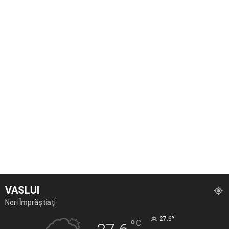
VASLUI
Nori Împrăștiați
°
27.6
°
C