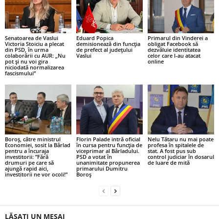
Senatoarea de Vaslui
Eduard Popica
Primarul din Vinderei a
Victoria Stoiciu a plecat
demisionează din funcția
obligat Facebook să
din PSD, în urma
de prefect al județului
dezvăluie identitatea
colaborării cu AUR: „Nu
Vaslui
celor care l-au atacat
pot și nu voi gira
online
niciodată normalizarea
fascismului”
Boroș, către ministrul
Florin Palade intră oficial
Nelu Tătaru nu mai poate
Economiei, sosit la Bârlad
în cursa pentru funcția de
profesa în spitalele de
pentru a încuraja
viceprimar al Bârladului.
stat. A fost pus sub
investitorii: ”Fără
PSD a votat în
control judiciar în dosarul
drumuri pe care să
unanimitate propunerea
de luare de mită
ajungă rapid aici,
primarului Dumitru
investitorii ne vor ocoli!”
Boroș
LĂSAȚI UN MESAJ