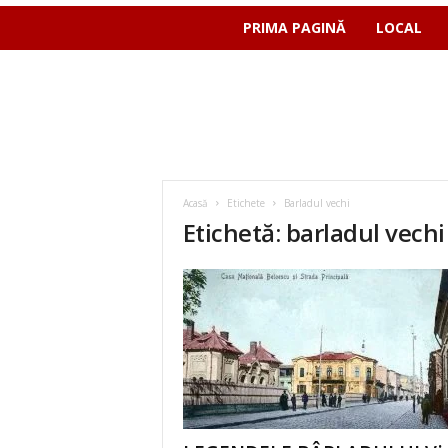
PRIMA PAGINĂ
LOCAL
Acasă
Etichete
Barladul vechi
Etichetă: barladul vechi