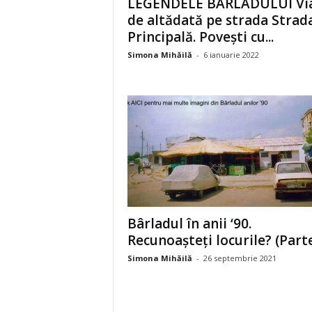
LEGENDELE BÂRLADULUI Vi
de altădată pe strada Strad
Principală. Povești cu...
Simona Mihăilă
-
6 ianuarie 2022
Bârladul în anii ‘90.
Recunoașteți locurile? (Parte
Simona Mihăilă
-
26 septembrie 2021