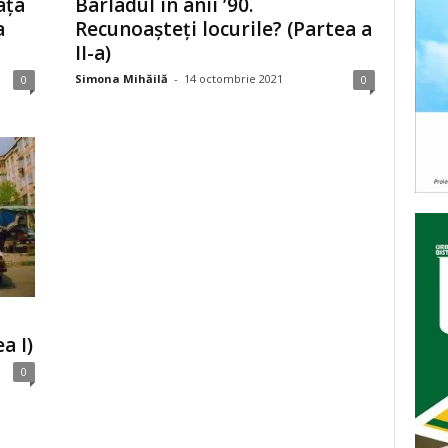
ața
Bârladul în anii ’90.
a
Recunoașteți locurile? (Partea a
II-a)
Simona Mihăilă
-
14 octombrie 2021
0
0
a I)
0