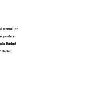
l trenurilor
i postale
ria Bârlad
 Barlad