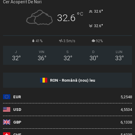
Cer Acoperit De Nori
°
32.6
°
C
32.6
°
32.6
41%
3.5m/s
92%
J
VIN
S
D
LUN
32
°
36
°
32
°
30
°
33
°
RON - Română (nou) leu
EUR
5,2548
USD
4,5534
GBP
6,1338
CHF
5,6239