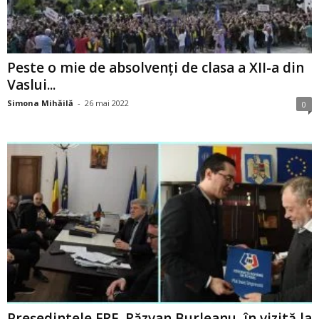
Peste o mie de absolvenți de clasa a XII-a din
Vaslui...
Simona Mihăilă
-
26 mai 2022
0
Președintele FRF, Răzvan Burleanu, în vizită la