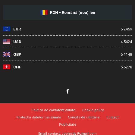
RON - Română (nou) leu
EUR
5,2459
USD
4,5424
GBP
6,1148
CHF
5,6278
Politica de confidențialitate
Cookie policy
Protecția datelor personale
Condiții de utilizare
Contact
Publicitate
Email contact: zobiectiv@gmail.com