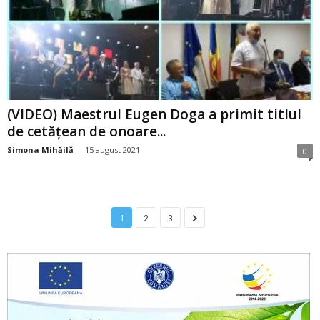
(VIDEO) Maestrul Eugen Doga a primit titlul
de cetățean de onoare...
Simona Mihăilă
-
15 august 2021
0
1
2
3