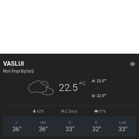
VASLUI
Nori Împrăștiați
°
22.5
°
C
22.5
°
22.5
62%
2.2m/s
37%
J
VIN
S
D
LUN
36
°
36
°
33
°
32
°
33
°